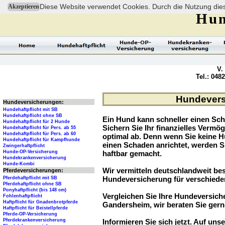
Diese Website verwendet Cookies. Durch die Nutzung dies
Akzeptieren
Hun
V.
Tel.: 048
Hundevers
Hundeversicherungen:
Hundehaftpflicht mit SB
Hundehaftpflicht ohne SB
Ein Hund kann schneller einen Sch
Hundehaftpflicht für 2 Hunde
Sichern Sie Ihr finanzielles Verm
Hundehaftpflicht für Pers. ab 55
Hundehaftpflicht für Pers. ab 60
optimal ab. Denn wenn Sie keine H
Hundehaftpflicht für Kampfhunde
einen Schaden anrichtet, werden S
Zwingerhaftpflicht
Hunde-OP-Versicherung
haftbar gemacht.
Hundekrankenversicherung
Hunde-Kombi
Wir vermitteln deutschlandweit be
Pferdeversicherungen:
Hundeversicherung für verschied
Pferdehaftpflicht mit SB
Pferdehaftpflicht ohne SB
Ponyhaftpflicht (bis 148 cm)
Vergleichen Sie Ihre Hundeversiche
Fohlenhaftpflicht
Haftpflicht für Gnadenbrotpferde
Gandersheim, wir beraten Sie gern
Haftpflicht für Beistellpferde
Pferde-OP-Versicherung
Pferdekrankenversicherung
Informieren Sie sich jetzt. Auf unse