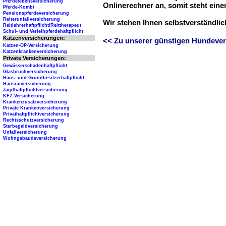
Pferdelebensversicherung
Onlinerechner an, somit steht ein
Pferde-Kombi
Pensionspferdeversicherung
Reiterunfallversicherung
Wir stehen Ihnen selbstverständli
Reitlehrerhaftpflicht/Reittherapeut
Schul- und Verleihpferdehaftpflicht
Katzenversicherungen:
<< Zu unserer günstigen Hundever
Katzen-OP-Versicherung
Katzenkrankenversicherung
Private Versicherungen:
Gewässerschadenhaftpflicht
Glasbruchversicherung
Haus- und Grundbesitzerhaftpflicht
Hausratversicherung
Jagdhaftpflichtversicherung
KFZ-Versicherung
Krankenzusatzversicherung
Private Krankenversicherung
Privathaftpflichtversicherung
Rechtsschutzversicherung
Sterbegeldversicherung
Unfallversicherung
Wohngebäudeversicherung