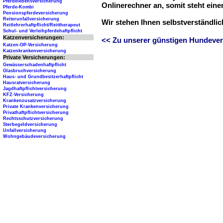
Pferdelebensversicherung
Onlinerechner an, somit steht ein
Pferde-Kombi
Pensionspferdeversicherung
Reiterunfallversicherung
Wir stehen Ihnen selbstverständli
Reitlehrerhaftpflicht/Reittherapeut
Schul- und Verleihpferdehaftpflicht
Katzenversicherungen:
<< Zu unserer günstigen Hundever
Katzen-OP-Versicherung
Katzenkrankenversicherung
Private Versicherungen:
Gewässerschadenhaftpflicht
Glasbruchversicherung
Haus- und Grundbesitzerhaftpflicht
Hausratversicherung
Jagdhaftpflichtversicherung
KFZ-Versicherung
Krankenzusatzversicherung
Private Krankenversicherung
Privathaftpflichtversicherung
Rechtsschutzversicherung
Sterbegeldversicherung
Unfallversicherung
Wohngebäudeversicherung