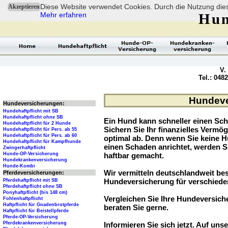
Diese Website verwendet Cookies. Durch die Nutzung dies
Akzeptieren
Mehr erfahren
Hun
V.
Tel.: 048
Hundeve
Hundeversicherungen:
Hundehaftpflicht mit SB
Hundehaftpflicht ohne SB
Ein Hund kann schneller einen Sch
Hundehaftpflicht für 2 Hunde
Sichern Sie Ihr finanzielles Verm
Hundehaftpflicht für Pers. ab 55
Hundehaftpflicht für Pers. ab 60
optimal ab. Denn wenn Sie keine H
Hundehaftpflicht für Kampfhunde
einen Schaden anrichtet, werden S
Zwingerhaftpflicht
Hunde-OP-Versicherung
haftbar gemacht.
Hundekrankenversicherung
Hunde-Kombi
Wir vermitteln deutschlandweit be
Pferdeversicherungen:
Hundeversicherung für verschied
Pferdehaftpflicht mit SB
Pferdehaftpflicht ohne SB
Ponyhaftpflicht (bis 148 cm)
Vergleichen Sie Ihre Hundeversiche
Fohlenhaftpflicht
Haftpflicht für Gnadenbrotpferde
beraten Sie gerne.
Haftpflicht für Beistellpferde
Pferde-OP-Versicherung
Pferdekrankenversicherung
Informieren Sie sich jetzt. Auf unse