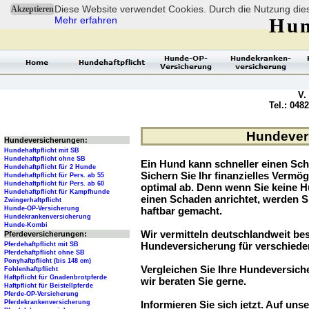
Diese Website verwendet Cookies. Durch die Nutzung dies
Akzeptieren
Mehr erfahren
Hun
V.
Tel.: 048
Hundevers
Hundeversicherungen:
Hundehaftpflicht mit SB
Hundehaftpflicht ohne SB
Ein Hund kann schneller einen Sch
Hundehaftpflicht für 2 Hunde
Sichern Sie Ihr finanzielles Verm
Hundehaftpflicht für Pers. ab 55
Hundehaftpflicht für Pers. ab 60
optimal ab. Denn wenn Sie keine H
Hundehaftpflicht für Kampfhunde
einen Schaden anrichtet, werden S
Zwingerhaftpflicht
Hunde-OP-Versicherung
haftbar gemacht.
Hundekrankenversicherung
Hunde-Kombi
Wir vermitteln deutschlandweit be
Pferdeversicherungen:
Hundeversicherung für verschied
Pferdehaftpflicht mit SB
Pferdehaftpflicht ohne SB
Ponyhaftpflicht (bis 148 cm)
Vergleichen Sie Ihre Hundeversiche
Fohlenhaftpflicht
Haftpflicht für Gnadenbrotpferde
wir beraten Sie gerne.
Haftpflicht für Beistellpferde
Pferde-OP-Versicherung
Pferdekrankenversicherung
Informieren Sie sich jetzt. Auf unse