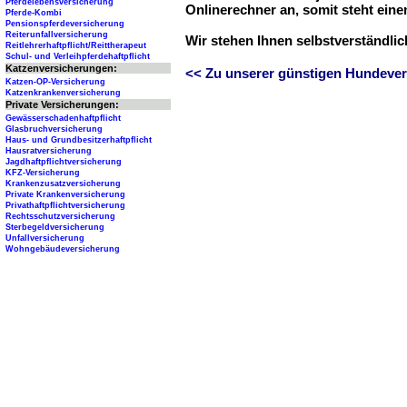
Pferdelebensversicherung
Onlinerechner an, somit steht ein
Pferde-Kombi
Pensionspferdeversicherung
Reiterunfallversicherung
Wir stehen Ihnen selbstverständli
Reitlehrerhaftpflicht/Reittherapeut
Schul- und Verleihpferdehaftpflicht
Katzenversicherungen:
<< Zu unserer günstigen Hundever
Katzen-OP-Versicherung
Katzenkrankenversicherung
Private Versicherungen:
Gewässerschadenhaftpflicht
Glasbruchversicherung
Haus- und Grundbesitzerhaftpflicht
Hausratversicherung
Jagdhaftpflichtversicherung
KFZ-Versicherung
Krankenzusatzversicherung
Private Krankenversicherung
Privathaftpflichtversicherung
Rechtsschutzversicherung
Sterbegeldversicherung
Unfallversicherung
Wohngebäudeversicherung