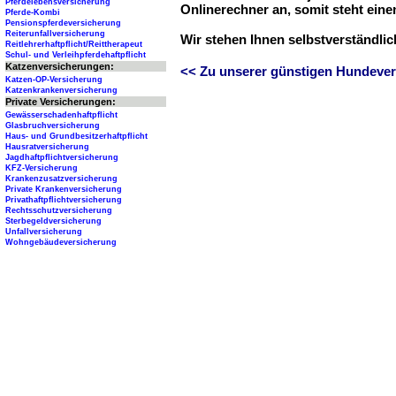
Pferdelebensversicherung
Onlinerechner an, somit steht ein
Pferde-Kombi
Pensionspferdeversicherung
Reiterunfallversicherung
Wir stehen Ihnen selbstverständli
Reitlehrerhaftpflicht/Reittherapeut
Schul- und Verleihpferdehaftpflicht
Katzenversicherungen:
<< Zu unserer günstigen Hundever
Katzen-OP-Versicherung
Katzenkrankenversicherung
Private Versicherungen:
Gewässerschadenhaftpflicht
Glasbruchversicherung
Haus- und Grundbesitzerhaftpflicht
Hausratversicherung
Jagdhaftpflichtversicherung
KFZ-Versicherung
Krankenzusatzversicherung
Private Krankenversicherung
Privathaftpflichtversicherung
Rechtsschutzversicherung
Sterbegeldversicherung
Unfallversicherung
Wohngebäudeversicherung