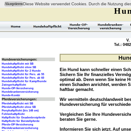
Diese Website verwendet Cookies. Durch die Nutzung dies
Akzeptieren
Hun
V.
Tel.: 048
Hund
Hundeversicherungen:
Hundehaftpflicht mit SB
Hundehaftpflicht ohne SB
Ein Hund kann schneller einen Sch
Hundehaftpflicht für 2 Hunde
Sichern Sie Ihr finanzielles Verm
Hundehaftpflicht für Pers. ab 55
Hundehaftpflicht für Pers. ab 60
optimal ab. Denn wenn Sie keine H
Hundehaftpflicht für Kampfhunde
einen Schaden anrichtet, werden S
Zwingerhaftpflicht
Hunde-OP-Versicherung
haftbar gemacht.
Hundekrankenversicherung
Hunde-Kombi
Wir vermitteln deutschlandweit be
Pferdeversicherungen:
Hundeversicherung für verschied
Pferdehaftpflicht mit SB
Pferdehaftpflicht ohne SB
Ponyhaftpflicht (bis 148 cm)
Vergleichen Sie Ihre Hundeversiche
Fohlenhaftpflicht
Haftpflicht für Gnadenbrotpferde
beraten Sie gerne.
Haftpflicht für Beistellpferde
Pferde-OP-Versicherung
Pferdekrankenversicherung
Informieren Sie sich jetzt. Auf unse