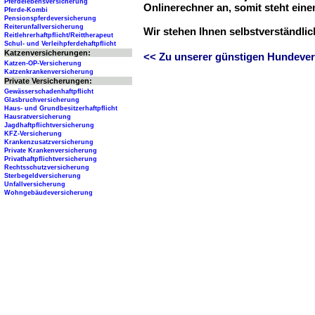
Pferdelebensversicherung
Onlinerechner an, somit steht ein
Pferde-Kombi
Pensionspferdeversicherung
Reiterunfallversicherung
Wir stehen Ihnen selbstverständli
Reitlehrerhaftpflicht/Reittherapeut
Schul- und Verleihpferdehaftpflicht
Katzenversicherungen:
<< Zu unserer günstigen Hundever
Katzen-OP-Versicherung
Katzenkrankenversicherung
Private Versicherungen:
Gewässerschadenhaftpflicht
Glasbruchversicherung
Haus- und Grundbesitzerhaftpflicht
Hausratversicherung
Jagdhaftpflichtversicherung
KFZ-Versicherung
Krankenzusatzversicherung
Private Krankenversicherung
Privathaftpflichtversicherung
Rechtsschutzversicherung
Sterbegeldversicherung
Unfallversicherung
Wohngebäudeversicherung