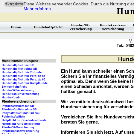
Diese Website verwendet Cookies. Durch die Nutzung dies
Akzeptieren
Mehr erfahren
Hun
V.
Tel.: 048
Hunde
Hundeversicherungen:
Hundehaftpflicht mit SB
Hundehaftpflicht ohne SB
Ein Hund kann schneller einen Sch
Hundehaftpflicht für 2 Hunde
Sichern Sie Ihr finanzielles Verm
Hundehaftpflicht für Pers. ab 55
Hundehaftpflicht für Pers. ab 60
optimal ab. Denn wenn Sie keine H
Hundehaftpflicht für Kampfhunde
einen Schaden anrichtet, werden S
Zwingerhaftpflicht
Hunde-OP-Versicherung
haftbar gemacht.
Hundekrankenversicherung
Hunde-Kombi
Wir vermitteln deutschlandweit be
Pferdeversicherungen:
Hundeversicherung für verschied
Pferdehaftpflicht mit SB
Pferdehaftpflicht ohne SB
Ponyhaftpflicht (bis 148 cm)
Vergleichen Sie Ihre Hundeversiche
Fohlenhaftpflicht
Haftpflicht für Gnadenbrotpferde
beraten Sie gerne.
Haftpflicht für Beistellpferde
Pferde-OP-Versicherung
Pferdekrankenversicherung
Informieren Sie sich jetzt. Auf unse