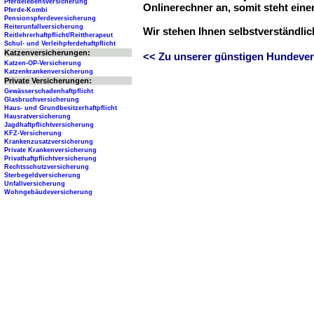
Pferdelebensversicherung
Onlinerechner an, somit steht ein
Pferde-Kombi
Pensionspferdeversicherung
Reiterunfallversicherung
Wir stehen Ihnen selbstverständli
Reitlehrerhaftpflicht/Reittherapeut
Schul- und Verleihpferdehaftpflicht
Katzenversicherungen:
<< Zu unserer günstigen Hundever
Katzen-OP-Versicherung
Katzenkrankenversicherung
Private Versicherungen:
Gewässerschadenhaftpflicht
Glasbruchversicherung
Haus- und Grundbesitzerhaftpflicht
Hausratversicherung
Jagdhaftpflichtversicherung
KFZ-Versicherung
Krankenzusatzversicherung
Private Krankenversicherung
Privathaftpflichtversicherung
Rechtsschutzversicherung
Sterbegeldversicherung
Unfallversicherung
Wohngebäudeversicherung