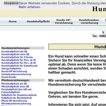
Diese Website verwendet Cookies. Durch die Nutzung dies
Akzeptieren
Mehr erfahren
Hun
V.
Tel.: 048
Hunde
Hundeversicherungen:
Hundehaftpflicht mit SB
Hundehaftpflicht ohne SB
Ein Hund kann schneller einen Sch
Hundehaftpflicht für 2 Hunde
Sichern Sie Ihr finanzielles Verm
Hundehaftpflicht für Pers. ab 55
Hundehaftpflicht für Pers. ab 60
optimal ab. Denn wenn Sie keine H
Hundehaftpflicht für Kampfhunde
einen Schaden anrichtet, werden S
Zwingerhaftpflicht
Hunde-OP-Versicherung
haftbar gemacht.
Hundekrankenversicherung
Hunde-Kombi
Wir vermitteln deutschlandweit be
Pferdeversicherungen:
Hundeversicherung für verschied
Pferdehaftpflicht mit SB
Pferdehaftpflicht ohne SB
Ponyhaftpflicht (bis 148 cm)
Vergleichen Sie Ihre Hundeversiche
Fohlenhaftpflicht
Haftpflicht für Gnadenbrotpferde
Gehren, wir beraten Sie gerne.
Haftpflicht für Beistellpferde
Pferde-OP-Versicherung
Pferdekrankenversicherung
Informieren Sie sich jetzt. Auf unse