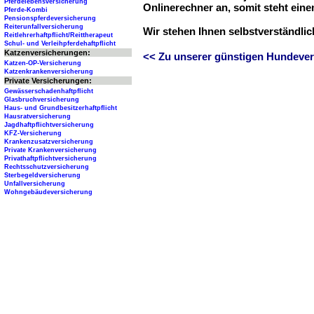
Pferdelebensversicherung
Onlinerechner an, somit steht ein
Pferde-Kombi
Pensionspferdeversicherung
Reiterunfallversicherung
Wir stehen Ihnen selbstverständli
Reitlehrerhaftpflicht/Reittherapeut
Schul- und Verleihpferdehaftpflicht
Katzenversicherungen:
<< Zu unserer günstigen Hundever
Katzen-OP-Versicherung
Katzenkrankenversicherung
Private Versicherungen:
Gewässerschadenhaftpflicht
Glasbruchversicherung
Haus- und Grundbesitzerhaftpflicht
Hausratversicherung
Jagdhaftpflichtversicherung
KFZ-Versicherung
Krankenzusatzversicherung
Private Krankenversicherung
Privathaftpflichtversicherung
Rechtsschutzversicherung
Sterbegeldversicherung
Unfallversicherung
Wohngebäudeversicherung