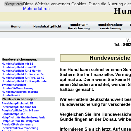
Diese Website verwendet Cookies. Durch die Nutzung dies
Akzeptieren
Mehr erfahren
Hun
V.
Tel.: 048
Hundeversicher
Hundeversicherungen:
Hundehaftpflicht mit SB
Hundehaftpflicht ohne SB
Ein Hund kann schneller einen Sch
Hundehaftpflicht für 2 Hunde
Sichern Sie Ihr finanzielles Verm
Hundehaftpflicht für Pers. ab 55
Hundehaftpflicht für Pers. ab 60
optimal ab. Denn wenn Sie keine H
Hundehaftpflicht für Kampfhunde
einen Schaden anrichtet, werden S
Zwingerhaftpflicht
Hunde-OP-Versicherung
haftbar gemacht.
Hundekrankenversicherung
Hunde-Kombi
Wir vermitteln deutschlandweit be
Pferdeversicherungen:
Hundeversicherung für verschied
Pferdehaftpflicht mit SB
Pferdehaftpflicht ohne SB
Ponyhaftpflicht (bis 148 cm)
Vergleichen Sie Ihre Hundeversiche
Fohlenhaftpflicht
Haftpflicht für Gnadenbrotpferde
Gundelfingen an der Donau, wir be
Haftpflicht für Beistellpferde
Pferde-OP-Versicherung
Pferdekrankenversicherung
Informieren Sie sich jetzt. Auf unse