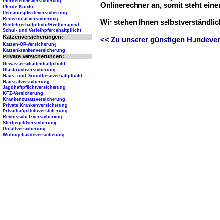
Pferdelebensversicherung
Onlinerechner an, somit steht ein
Pferde-Kombi
Pensionspferdeversicherung
Reiterunfallversicherung
Wir stehen Ihnen selbstverständli
Reitlehrerhaftpflicht/Reittherapeut
Schul- und Verleihpferdehaftpflicht
Katzenversicherungen:
<< Zu unserer günstigen Hundever
Katzen-OP-Versicherung
Katzenkrankenversicherung
Private Versicherungen:
Gewässerschadenhaftpflicht
Glasbruchversicherung
Haus- und Grundbesitzerhaftpflicht
Hausratversicherung
Jagdhaftpflichtversicherung
KFZ-Versicherung
Krankenzusatzversicherung
Private Krankenversicherung
Privathaftpflichtversicherung
Rechtsschutzversicherung
Sterbegeldversicherung
Unfallversicherung
Wohngebäudeversicherung