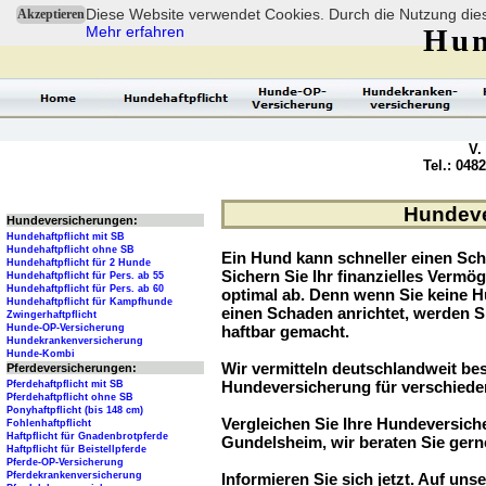
Diese Website verwendet Cookies. Durch die Nutzung dies
Akzeptieren
Mehr erfahren
Hun
V.
Tel.: 048
Hundeve
Hundeversicherungen:
Hundehaftpflicht mit SB
Hundehaftpflicht ohne SB
Ein Hund kann schneller einen Sch
Hundehaftpflicht für 2 Hunde
Sichern Sie Ihr finanzielles Verm
Hundehaftpflicht für Pers. ab 55
Hundehaftpflicht für Pers. ab 60
optimal ab. Denn wenn Sie keine H
Hundehaftpflicht für Kampfhunde
einen Schaden anrichtet, werden S
Zwingerhaftpflicht
Hunde-OP-Versicherung
haftbar gemacht.
Hundekrankenversicherung
Hunde-Kombi
Wir vermitteln deutschlandweit be
Pferdeversicherungen:
Hundeversicherung für verschied
Pferdehaftpflicht mit SB
Pferdehaftpflicht ohne SB
Ponyhaftpflicht (bis 148 cm)
Vergleichen Sie Ihre Hundeversiche
Fohlenhaftpflicht
Haftpflicht für Gnadenbrotpferde
Gundelsheim, wir beraten Sie gern
Haftpflicht für Beistellpferde
Pferde-OP-Versicherung
Pferdekrankenversicherung
Informieren Sie sich jetzt. Auf unse