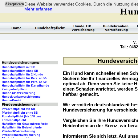
Diese Website verwendet Cookies. Durch die Nutzung dies
Akzeptieren
Mehr erfahren
Hun
V.
Tel.: 048
Hundeversiche
Hundeversicherungen:
Hundehaftpflicht mit SB
Hundehaftpflicht ohne SB
Ein Hund kann schneller einen Sch
Hundehaftpflicht für 2 Hunde
Sichern Sie Ihr finanzielles Verm
Hundehaftpflicht für Pers. ab 55
Hundehaftpflicht für Pers. ab 60
optimal ab. Denn wenn Sie keine H
Hundehaftpflicht für Kampfhunde
einen Schaden anrichtet, werden S
Zwingerhaftpflicht
Hunde-OP-Versicherung
haftbar gemacht.
Hundekrankenversicherung
Hunde-Kombi
Wir vermitteln deutschlandweit be
Pferdeversicherungen:
Hundeversicherung für verschied
Pferdehaftpflicht mit SB
Pferdehaftpflicht ohne SB
Ponyhaftpflicht (bis 148 cm)
Vergleichen Sie Ihre Hundeversiche
Fohlenhaftpflicht
Haftpflicht für Gnadenbrotpferde
Heidenheim an der Brenz, wir bera
Haftpflicht für Beistellpferde
Pferde-OP-Versicherung
Pferdekrankenversicherung
Informieren Sie sich jetzt. Auf unse