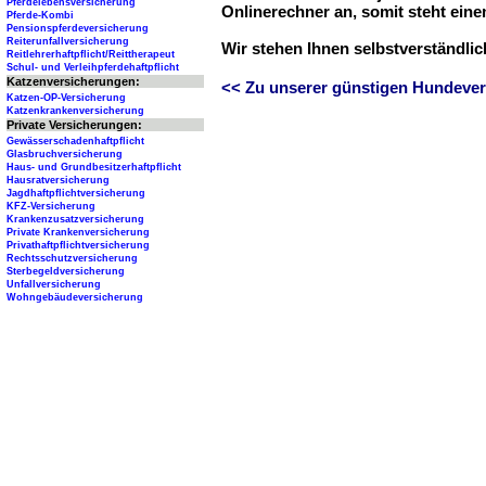
Pferdelebensversicherung
Onlinerechner an, somit steht ein
Pferde-Kombi
Pensionspferdeversicherung
Reiterunfallversicherung
Wir stehen Ihnen selbstverständli
Reitlehrerhaftpflicht/Reittherapeut
Schul- und Verleihpferdehaftpflicht
Katzenversicherungen:
<< Zu unserer günstigen Hundever
Katzen-OP-Versicherung
Katzenkrankenversicherung
Private Versicherungen:
Gewässerschadenhaftpflicht
Glasbruchversicherung
Haus- und Grundbesitzerhaftpflicht
Hausratversicherung
Jagdhaftpflichtversicherung
KFZ-Versicherung
Krankenzusatzversicherung
Private Krankenversicherung
Privathaftpflichtversicherung
Rechtsschutzversicherung
Sterbegeldversicherung
Unfallversicherung
Wohngebäudeversicherung