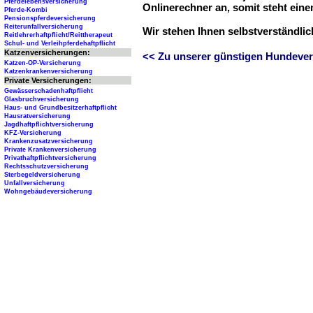
Pferdelebensversicherung
Onlinerechner an, somit steht ein
Pferde-Kombi
Pensionspferdeversicherung
Reiterunfallversicherung
Wir stehen Ihnen selbstverständli
Reitlehrerhaftpflicht/Reittherapeut
Schul- und Verleihpferdehaftpflicht
Katzenversicherungen:
<< Zu unserer günstigen Hundever
Katzen-OP-Versicherung
Katzenkrankenversicherung
Private Versicherungen:
Gewässerschadenhaftpflicht
Glasbruchversicherung
Haus- und Grundbesitzerhaftpflicht
Hausratversicherung
Jagdhaftpflichtversicherung
KFZ-Versicherung
Krankenzusatzversicherung
Private Krankenversicherung
Privathaftpflichtversicherung
Rechtsschutzversicherung
Sterbegeldversicherung
Unfallversicherung
Wohngebäudeversicherung