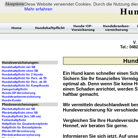
Diese Website verwendet Cookies. Durch die Nutzung dies
Akzeptieren
Mehr erfahren
Hun
V.
Tel.: 048
Hund
Hundeversicherungen:
Hundehaftpflicht mit SB
Hundehaftpflicht ohne SB
Ein Hund kann schneller einen Sch
Hundehaftpflicht für 2 Hunde
Sichern Sie Ihr finanzielles Verm
Hundehaftpflicht für Pers. ab 55
Hundehaftpflicht für Pers. ab 60
optimal ab. Denn wenn Sie keine H
Hundehaftpflicht für Kampfhunde
einen Schaden anrichtet, werden S
Zwingerhaftpflicht
Hunde-OP-Versicherung
haftbar gemacht.
Hundekrankenversicherung
Hunde-Kombi
Wir vermitteln deutschlandweit be
Pferdeversicherungen:
Hundeversicherung für verschied
Pferdehaftpflicht mit SB
Pferdehaftpflicht ohne SB
Ponyhaftpflicht (bis 148 cm)
Vergleichen Sie Ihre Hundeversiche
Fohlenhaftpflicht
Haftpflicht für Gnadenbrotpferde
Hennef, wir beraten Sie gerne.
Haftpflicht für Beistellpferde
Pferde-OP-Versicherung
Pferdekrankenversicherung
Informieren Sie sich jetzt. Auf unse