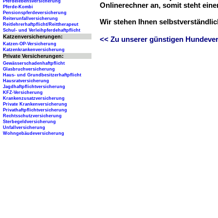
Pferdelebensversicherung
Onlinerechner an, somit steht ein
Pferde-Kombi
Pensionspferdeversicherung
Reiterunfallversicherung
Wir stehen Ihnen selbstverständli
Reitlehrerhaftpflicht/Reittherapeut
Schul- und Verleihpferdehaftpflicht
Katzenversicherungen:
<< Zu unserer günstigen Hundever
Katzen-OP-Versicherung
Katzenkrankenversicherung
Private Versicherungen:
Gewässerschadenhaftpflicht
Glasbruchversicherung
Haus- und Grundbesitzerhaftpflicht
Hausratversicherung
Jagdhaftpflichtversicherung
KFZ-Versicherung
Krankenzusatzversicherung
Private Krankenversicherung
Privathaftpflichtversicherung
Rechtsschutzversicherung
Sterbegeldversicherung
Unfallversicherung
Wohngebäudeversicherung