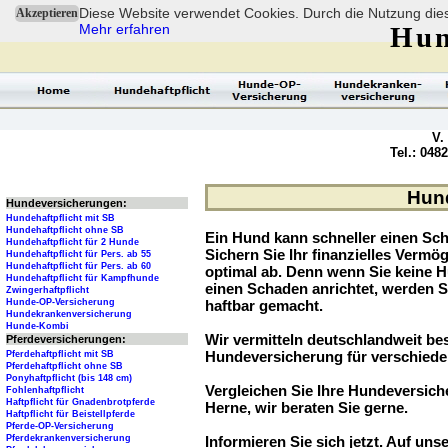
Diese Website verwendet Cookies. Durch die Nutzung dies
Akzeptieren
Mehr erfahren
Hun
V.
Tel.: 048
Hund
Hundeversicherungen:
Hundehaftpflicht mit SB
Hundehaftpflicht ohne SB
Ein Hund kann schneller einen Sch
Hundehaftpflicht für 2 Hunde
Sichern Sie Ihr finanzielles Verm
Hundehaftpflicht für Pers. ab 55
Hundehaftpflicht für Pers. ab 60
optimal ab. Denn wenn Sie keine H
Hundehaftpflicht für Kampfhunde
einen Schaden anrichtet, werden S
Zwingerhaftpflicht
Hunde-OP-Versicherung
haftbar gemacht.
Hundekrankenversicherung
Hunde-Kombi
Wir vermitteln deutschlandweit b
Pferdeversicherungen:
Hundeversicherung für verschied
Pferdehaftpflicht mit SB
Pferdehaftpflicht ohne SB
Ponyhaftpflicht (bis 148 cm)
Vergleichen Sie Ihre Hundeversiche
Fohlenhaftpflicht
Haftpflicht für Gnadenbrotpferde
Herne, wir beraten Sie gerne.
Haftpflicht für Beistellpferde
Pferde-OP-Versicherung
Pferdekrankenversicherung
Informieren Sie sich jetzt. Auf unse