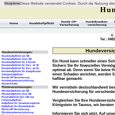
Diese Website verwendet Cookies. Durch die Nutzung dies
Akzeptieren
Hun
V.
Tel.: 048
Hundeversic
Hundeversicherungen:
Hundehaftpflicht mit SB
Hundehaftpflicht ohne SB
Ein Hund kann schneller einen Sch
Hundehaftpflicht für 2 Hunde
Sichern Sie Ihr finanzielles Verm
Hundehaftpflicht für Pers. ab 55
Hundehaftpflicht für Pers. ab 60
optimal ab. Denn wenn Sie keine H
Hundehaftpflicht für Kampfhunde
einen Schaden anrichtet, werden S
Zwingerhaftpflicht
Hunde-OP-Versicherung
haftbar gemacht.
Hundekrankenversicherung
Hunde-Kombi
Wir vermitteln deutschlandweit be
Pferdeversicherungen:
Hundeversicherung für verschied
Pferdehaftpflicht mit SB
Pferdehaftpflicht ohne SB
Ponyhaftpflicht (bis 148 cm)
Vergleichen Sie Ihre Hundeversiche
Fohlenhaftpflicht
Haftpflicht für Gnadenbrotpferde
Königstein im Taunus, wir beraten 
Haftpflicht für Beistellpferde
Pferde-OP-Versicherung
Pferdekrankenversicherung
Informieren Sie sich jetzt. Auf unse