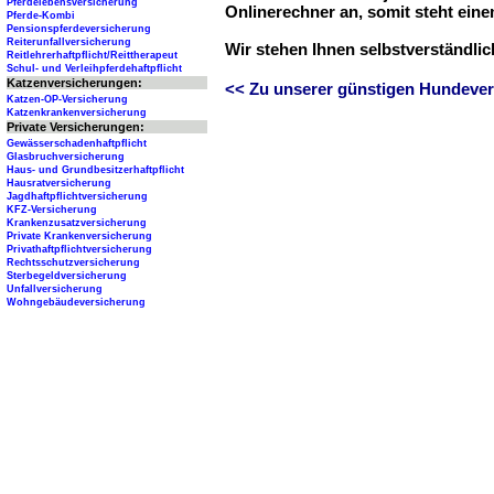
Pferdelebensversicherung
Onlinerechner an, somit steht ein
Pferde-Kombi
Pensionspferdeversicherung
Reiterunfallversicherung
Wir stehen Ihnen selbstverständli
Reitlehrerhaftpflicht/Reittherapeut
Schul- und Verleihpferdehaftpflicht
Katzenversicherungen:
<< Zu unserer günstigen Hundever
Katzen-OP-Versicherung
Katzenkrankenversicherung
Private Versicherungen:
Gewässerschadenhaftpflicht
Glasbruchversicherung
Haus- und Grundbesitzerhaftpflicht
Hausratversicherung
Jagdhaftpflichtversicherung
KFZ-Versicherung
Krankenzusatzversicherung
Private Krankenversicherung
Privathaftpflichtversicherung
Rechtsschutzversicherung
Sterbegeldversicherung
Unfallversicherung
Wohngebäudeversicherung