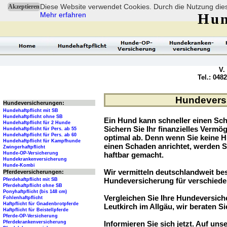
Diese Website verwendet Cookies. Durch die Nutzung dies
Akzeptieren
Mehr erfahren
Hun
V.
Tel.: 048
Hundeversi
Hundeversicherungen:
Hundehaftpflicht mit SB
Hundehaftpflicht ohne SB
Ein Hund kann schneller einen Sch
Hundehaftpflicht für 2 Hunde
Sichern Sie Ihr finanzielles Verm
Hundehaftpflicht für Pers. ab 55
Hundehaftpflicht für Pers. ab 60
optimal ab. Denn wenn Sie keine H
Hundehaftpflicht für Kampfhunde
einen Schaden anrichtet, werden S
Zwingerhaftpflicht
Hunde-OP-Versicherung
haftbar gemacht.
Hundekrankenversicherung
Hunde-Kombi
Wir vermitteln deutschlandweit b
Pferdeversicherungen:
Hundeversicherung für verschied
Pferdehaftpflicht mit SB
Pferdehaftpflicht ohne SB
Ponyhaftpflicht (bis 148 cm)
Vergleichen Sie Ihre Hundeversiche
Fohlenhaftpflicht
Haftpflicht für Gnadenbrotpferde
Leutkirch im Allgäu, wir beraten Si
Haftpflicht für Beistellpferde
Pferde-OP-Versicherung
Pferdekrankenversicherung
Informieren Sie sich jetzt. Auf unse