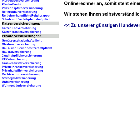
Pferdelebensversicherung
Onlinerechner an, somit steht ein
Pferde-Kombi
Pensionspferdeversicherung
Reiterunfallversicherung
Wir stehen Ihnen selbstverständli
Reitlehrerhaftpflicht/Reittherapeut
Schul- und Verleihpferdehaftpflicht
Katzenversicherungen:
<< Zu unserer günstigen Hundever
Katzen-OP-Versicherung
Katzenkrankenversicherung
Private Versicherungen:
Gewässerschadenhaftpflicht
Glasbruchversicherung
Haus- und Grundbesitzerhaftpflicht
Hausratversicherung
Jagdhaftpflichtversicherung
KFZ-Versicherung
Krankenzusatzversicherung
Private Krankenversicherung
Privathaftpflichtversicherung
Rechtsschutzversicherung
Sterbegeldversicherung
Unfallversicherung
Wohngebäudeversicherung