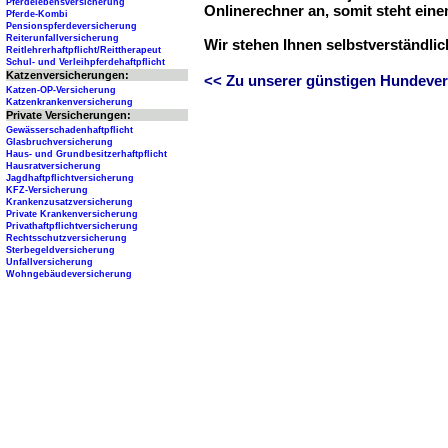
Pferdelebensversicherung
Onlinerechner an, somit steht ein
Pferde-Kombi
Pensionspferdeversicherung
Reiterunfallversicherung
Wir stehen Ihnen selbstverständli
Reitlehrerhaftpflicht/Reittherapeut
Schul- und Verleihpferdehaftpflicht
Katzenversicherungen:
<< Zu unserer günstigen Hundever
Katzen-OP-Versicherung
Katzenkrankenversicherung
Private Versicherungen:
Gewässerschadenhaftpflicht
Glasbruchversicherung
Haus- und Grundbesitzerhaftpflicht
Hausratversicherung
Jagdhaftpflichtversicherung
KFZ-Versicherung
Krankenzusatzversicherung
Private Krankenversicherung
Privathaftpflichtversicherung
Rechtsschutzversicherung
Sterbegeldversicherung
Unfallversicherung
Wohngebäudeversicherung