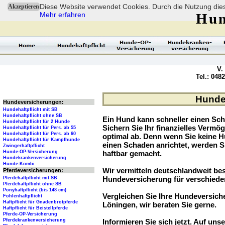
Diese Website verwendet Cookies. Durch die Nutzung dies
Akzeptieren
Mehr erfahren
Hun
V.
Tel.: 048
Hundev
Hundeversicherungen:
Hundehaftpflicht mit SB
Hundehaftpflicht ohne SB
Ein Hund kann schneller einen Sch
Hundehaftpflicht für 2 Hunde
Sichern Sie Ihr finanzielles Verm
Hundehaftpflicht für Pers. ab 55
Hundehaftpflicht für Pers. ab 60
optimal ab. Denn wenn Sie keine H
Hundehaftpflicht für Kampfhunde
einen Schaden anrichtet, werden S
Zwingerhaftpflicht
Hunde-OP-Versicherung
haftbar gemacht.
Hundekrankenversicherung
Hunde-Kombi
Wir vermitteln deutschlandweit be
Pferdeversicherungen:
Hundeversicherung für verschied
Pferdehaftpflicht mit SB
Pferdehaftpflicht ohne SB
Ponyhaftpflicht (bis 148 cm)
Vergleichen Sie Ihre Hundeversiche
Fohlenhaftpflicht
Haftpflicht für Gnadenbrotpferde
Löningen, wir beraten Sie gerne.
Haftpflicht für Beistellpferde
Pferde-OP-Versicherung
Pferdekrankenversicherung
Informieren Sie sich jetzt. Auf unse