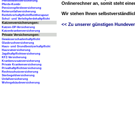
Pferdelebensversicherung
Onlinerechner an, somit steht ein
Pferde-Kombi
Pensionspferdeversicherung
Reiterunfallversicherung
Wir stehen Ihnen selbstverständli
Reitlehrerhaftpflicht/Reittherapeut
Schul- und Verleihpferdehaftpflicht
Katzenversicherungen:
<< Zu unserer günstigen Hundever
Katzen-OP-Versicherung
Katzenkrankenversicherung
Private Versicherungen:
Gewässerschadenhaftpflicht
Glasbruchversicherung
Haus- und Grundbesitzerhaftpflicht
Hausratversicherung
Jagdhaftpflichtversicherung
KFZ-Versicherung
Krankenzusatzversicherung
Private Krankenversicherung
Privathaftpflichtversicherung
Rechtsschutzversicherung
Sterbegeldversicherung
Unfallversicherung
Wohngebäudeversicherung