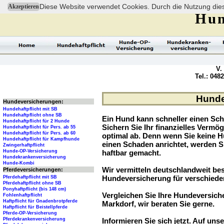
Diese Website verwendet Cookies. Durch die Nutzung dies
Akzeptieren
Hun
V.
Tel.: 048
Hunde
Hundeversicherungen:
Hundehaftpflicht mit SB
Hundehaftpflicht ohne SB
Ein Hund kann schneller einen Sch
Hundehaftpflicht für 2 Hunde
Sichern Sie Ihr finanzielles Verm
Hundehaftpflicht für Pers. ab 55
Hundehaftpflicht für Pers. ab 60
optimal ab. Denn wenn Sie keine H
Hundehaftpflicht für Kampfhunde
einen Schaden anrichtet, werden S
Zwingerhaftpflicht
Hunde-OP-Versicherung
haftbar gemacht.
Hundekrankenversicherung
Hunde-Kombi
Wir vermitteln deutschlandweit be
Pferdeversicherungen:
Hundeversicherung für verschied
Pferdehaftpflicht mit SB
Pferdehaftpflicht ohne SB
Ponyhaftpflicht (bis 148 cm)
Vergleichen Sie Ihre Hundeversiche
Fohlenhaftpflicht
Haftpflicht für Gnadenbrotpferde
Markdorf, wir beraten Sie gerne.
Haftpflicht für Beistellpferde
Pferde-OP-Versicherung
Pferdekrankenversicherung
Informieren Sie sich jetzt. Auf unse