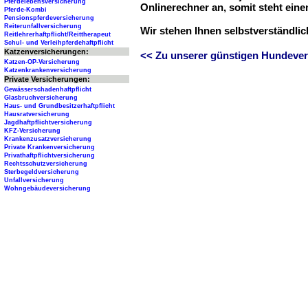
Pferdelebensversicherung
Onlinerechner an, somit steht ein
Pferde-Kombi
Pensionspferdeversicherung
Reiterunfallversicherung
Wir stehen Ihnen selbstverständli
Reitlehrerhaftpflicht/Reittherapeut
Schul- und Verleihpferdehaftpflicht
Katzenversicherungen:
<< Zu unserer günstigen Hundever
Katzen-OP-Versicherung
Katzenkrankenversicherung
Private Versicherungen:
Gewässerschadenhaftpflicht
Glasbruchversicherung
Haus- und Grundbesitzerhaftpflicht
Hausratversicherung
Jagdhaftpflichtversicherung
KFZ-Versicherung
Krankenzusatzversicherung
Private Krankenversicherung
Privathaftpflichtversicherung
Rechtsschutzversicherung
Sterbegeldversicherung
Unfallversicherung
Wohngebäudeversicherung