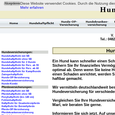
Diese Website verwendet Cookies. Durch die Nutzung dies
Akzeptieren
Mehr erfahren
Hun
V.
Tel.: 048
Hun
Hundeversicherungen:
Hundehaftpflicht mit SB
Hundehaftpflicht ohne SB
Ein Hund kann schneller einen Sch
Hundehaftpflicht für 2 Hunde
Sichern Sie Ihr finanzielles Verm
Hundehaftpflicht für Pers. ab 55
Hundehaftpflicht für Pers. ab 60
optimal ab. Denn wenn Sie keine H
Hundehaftpflicht für Kampfhunde
einen Schaden anrichtet, werden S
Zwingerhaftpflicht
Hunde-OP-Versicherung
haftbar gemacht.
Hundekrankenversicherung
Hunde-Kombi
Wir vermitteln deutschlandweit be
Pferdeversicherungen:
Hundeversicherung für verschied
Pferdehaftpflicht mit SB
Pferdehaftpflicht ohne SB
Ponyhaftpflicht (bis 148 cm)
Vergleichen Sie Ihre Hundeversiche
Fohlenhaftpflicht
Haftpflicht für Gnadenbrotpferde
Marl, wir beraten Sie gerne.
Haftpflicht für Beistellpferde
Pferde-OP-Versicherung
Pferdekrankenversicherung
Informieren Sie sich jetzt. Auf unse