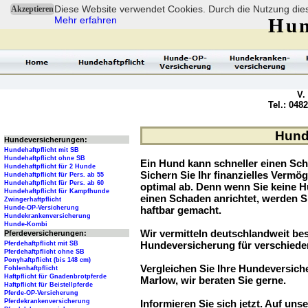
Diese Website verwendet Cookies. Durch die Nutzung dies
Akzeptieren
Mehr erfahren
Hun
V.
Tel.: 048
Hund
Hundeversicherungen:
Hundehaftpflicht mit SB
Hundehaftpflicht ohne SB
Ein Hund kann schneller einen Sch
Hundehaftpflicht für 2 Hunde
Sichern Sie Ihr finanzielles Verm
Hundehaftpflicht für Pers. ab 55
Hundehaftpflicht für Pers. ab 60
optimal ab. Denn wenn Sie keine H
Hundehaftpflicht für Kampfhunde
einen Schaden anrichtet, werden S
Zwingerhaftpflicht
Hunde-OP-Versicherung
haftbar gemacht.
Hundekrankenversicherung
Hunde-Kombi
Wir vermitteln deutschlandweit be
Pferdeversicherungen:
Hundeversicherung für verschied
Pferdehaftpflicht mit SB
Pferdehaftpflicht ohne SB
Ponyhaftpflicht (bis 148 cm)
Vergleichen Sie Ihre Hundeversiche
Fohlenhaftpflicht
Haftpflicht für Gnadenbrotpferde
Marlow, wir beraten Sie gerne.
Haftpflicht für Beistellpferde
Pferde-OP-Versicherung
Pferdekrankenversicherung
Informieren Sie sich jetzt. Auf unse