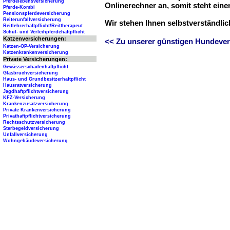
Pferdelebensversicherung
Onlinerechner an, somit steht ein
Pferde-Kombi
Pensionspferdeversicherung
Reiterunfallversicherung
Wir stehen Ihnen selbstverständli
Reitlehrerhaftpflicht/Reittherapeut
Schul- und Verleihpferdehaftpflicht
Katzenversicherungen:
<< Zu unserer günstigen Hundever
Katzen-OP-Versicherung
Katzenkrankenversicherung
Private Versicherungen:
Gewässerschadenhaftpflicht
Glasbruchversicherung
Haus- und Grundbesitzerhaftpflicht
Hausratversicherung
Jagdhaftpflichtversicherung
KFZ-Versicherung
Krankenzusatzversicherung
Private Krankenversicherung
Privathaftpflichtversicherung
Rechtsschutzversicherung
Sterbegeldversicherung
Unfallversicherung
Wohngebäudeversicherung