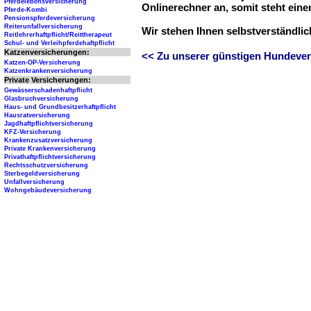
Pferdelebensversicherung
Onlinerechner an, somit steht ein
Pferde-Kombi
Pensionspferdeversicherung
Reiterunfallversicherung
Wir stehen Ihnen selbstverständli
Reitlehrerhaftpflicht/Reittherapeut
Schul- und Verleihpferdehaftpflicht
Katzenversicherungen:
<< Zu unserer günstigen Hundever
Katzen-OP-Versicherung
Katzenkrankenversicherung
Private Versicherungen:
Gewässerschadenhaftpflicht
Glasbruchversicherung
Haus- und Grundbesitzerhaftpflicht
Hausratversicherung
Jagdhaftpflichtversicherung
KFZ-Versicherung
Krankenzusatzversicherung
Private Krankenversicherung
Privathaftpflichtversicherung
Rechtsschutzversicherung
Sterbegeldversicherung
Unfallversicherung
Wohngebäudeversicherung