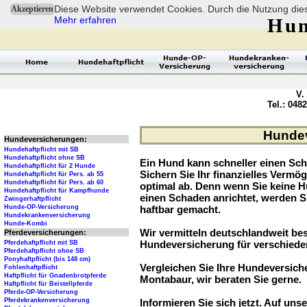
Diese Website verwendet Cookies. Durch die Nutzung dies
Akzeptieren
Mehr erfahren
Hun
V.
Tel.: 048
Hundev
Hundeversicherungen:
Hundehaftpflicht mit SB
Hundehaftpflicht ohne SB
Ein Hund kann schneller einen Sch
Hundehaftpflicht für 2 Hunde
Sichern Sie Ihr finanzielles Verm
Hundehaftpflicht für Pers. ab 55
Hundehaftpflicht für Pers. ab 60
optimal ab. Denn wenn Sie keine H
Hundehaftpflicht für Kampfhunde
einen Schaden anrichtet, werden S
Zwingerhaftpflicht
Hunde-OP-Versicherung
haftbar gemacht.
Hundekrankenversicherung
Hunde-Kombi
Wir vermitteln deutschlandweit be
Pferdeversicherungen:
Hundeversicherung für verschied
Pferdehaftpflicht mit SB
Pferdehaftpflicht ohne SB
Ponyhaftpflicht (bis 148 cm)
Vergleichen Sie Ihre Hundeversiche
Fohlenhaftpflicht
Haftpflicht für Gnadenbrotpferde
Montabaur, wir beraten Sie gerne.
Haftpflicht für Beistellpferde
Pferde-OP-Versicherung
Pferdekrankenversicherung
Informieren Sie sich jetzt. Auf unse