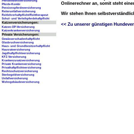
Pferdelebensversicherung
Onlinerechner an, somit steht ein
Pferde-Kombi
Pensionspferdeversicherung
Reiterunfallversicherung
Wir stehen Ihnen selbstverständli
Reitlehrerhaftpflicht/Reittherapeut
Schul- und Verleihpferdehaftpflicht
Katzenversicherungen:
<< Zu unserer günstigen Hundever
Katzen-OP-Versicherung
Katzenkrankenversicherung
Private Versicherungen:
Gewässerschadenhaftpflicht
Glasbruchversicherung
Haus- und Grundbesitzerhaftpflicht
Hausratversicherung
Jagdhaftpflichtversicherung
KFZ-Versicherung
Krankenzusatzversicherung
Private Krankenversicherung
Privathaftpflichtversicherung
Rechtsschutzversicherung
Sterbegeldversicherung
Unfallversicherung
Wohngebäudeversicherung