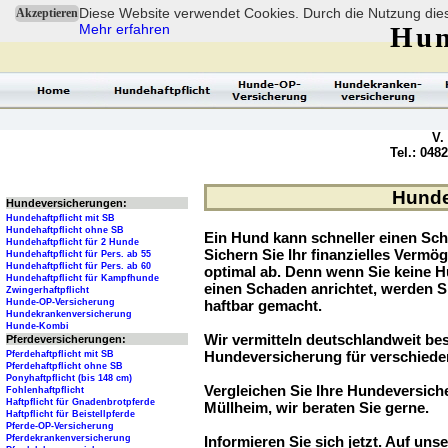
Diese Website verwendet Cookies. Durch die Nutzung dies
Akzeptieren
Mehr erfahren
Hun
V.
Tel.: 048
Hunde
Hundeversicherungen:
Hundehaftpflicht mit SB
Hundehaftpflicht ohne SB
Ein Hund kann schneller einen Sch
Hundehaftpflicht für 2 Hunde
Sichern Sie Ihr finanzielles Verm
Hundehaftpflicht für Pers. ab 55
Hundehaftpflicht für Pers. ab 60
optimal ab. Denn wenn Sie keine H
Hundehaftpflicht für Kampfhunde
einen Schaden anrichtet, werden S
Zwingerhaftpflicht
Hunde-OP-Versicherung
haftbar gemacht.
Hundekrankenversicherung
Hunde-Kombi
Wir vermitteln deutschlandweit be
Pferdeversicherungen:
Hundeversicherung für verschied
Pferdehaftpflicht mit SB
Pferdehaftpflicht ohne SB
Ponyhaftpflicht (bis 148 cm)
Vergleichen Sie Ihre Hundeversiche
Fohlenhaftpflicht
Haftpflicht für Gnadenbrotpferde
Müllheim, wir beraten Sie gerne.
Haftpflicht für Beistellpferde
Pferde-OP-Versicherung
Pferdekrankenversicherung
Informieren Sie sich jetzt. Auf unse