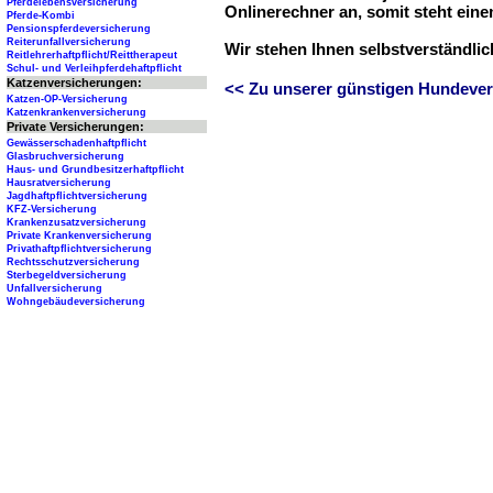
Pferdelebensversicherung
Onlinerechner an, somit steht ein
Pferde-Kombi
Pensionspferdeversicherung
Reiterunfallversicherung
Wir stehen Ihnen selbstverständli
Reitlehrerhaftpflicht/Reittherapeut
Schul- und Verleihpferdehaftpflicht
Katzenversicherungen:
<< Zu unserer günstigen Hundever
Katzen-OP-Versicherung
Katzenkrankenversicherung
Private Versicherungen:
Gewässerschadenhaftpflicht
Glasbruchversicherung
Haus- und Grundbesitzerhaftpflicht
Hausratversicherung
Jagdhaftpflichtversicherung
KFZ-Versicherung
Krankenzusatzversicherung
Private Krankenversicherung
Privathaftpflichtversicherung
Rechtsschutzversicherung
Sterbegeldversicherung
Unfallversicherung
Wohngebäudeversicherung