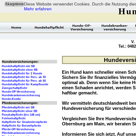
Diese Website verwendet Cookies. Durch die Nutzung dies
Akzeptieren
Mehr erfahren
Hun
V.
Tel.: 048
Hundeversi
Hundeversicherungen:
Hundehaftpflicht mit SB
Hundehaftpflicht ohne SB
Ein Hund kann schneller einen Sch
Hundehaftpflicht für 2 Hunde
Sichern Sie Ihr finanzielles Verm
Hundehaftpflicht für Pers. ab 55
Hundehaftpflicht für Pers. ab 60
optimal ab. Denn wenn Sie keine H
Hundehaftpflicht für Kampfhunde
einen Schaden anrichtet, werden S
Zwingerhaftpflicht
Hunde-OP-Versicherung
haftbar gemacht.
Hundekrankenversicherung
Hunde-Kombi
Wir vermitteln deutschlandweit be
Pferdeversicherungen:
Hundeversicherung für verschied
Pferdehaftpflicht mit SB
Pferdehaftpflicht ohne SB
Ponyhaftpflicht (bis 148 cm)
Vergleichen Sie Ihre Hundeversiche
Fohlenhaftpflicht
Haftpflicht für Gnadenbrotpferde
Obernburg am Main, wir beraten Si
Haftpflicht für Beistellpferde
Pferde-OP-Versicherung
Pferdekrankenversicherung
Informieren Sie sich jetzt. Auf unse