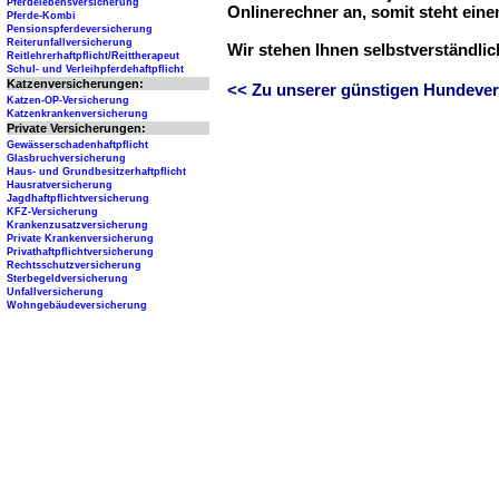
Pferdelebensversicherung
Onlinerechner an, somit steht ein
Pferde-Kombi
Pensionspferdeversicherung
Reiterunfallversicherung
Wir stehen Ihnen selbstverständli
Reitlehrerhaftpflicht/Reittherapeut
Schul- und Verleihpferdehaftpflicht
Katzenversicherungen:
<< Zu unserer günstigen Hundever
Katzen-OP-Versicherung
Katzenkrankenversicherung
Private Versicherungen:
Gewässerschadenhaftpflicht
Glasbruchversicherung
Haus- und Grundbesitzerhaftpflicht
Hausratversicherung
Jagdhaftpflichtversicherung
KFZ-Versicherung
Krankenzusatzversicherung
Private Krankenversicherung
Privathaftpflichtversicherung
Rechtsschutzversicherung
Sterbegeldversicherung
Unfallversicherung
Wohngebäudeversicherung