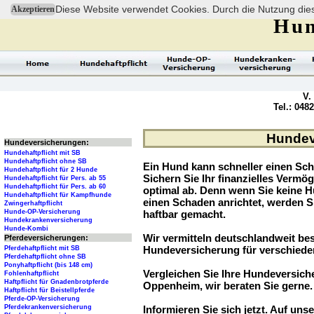
Diese Website verwendet Cookies. Durch die Nutzung dies
Akzeptieren
Hun
V.
Tel.: 048
Hundev
Hundeversicherungen:
Hundehaftpflicht mit SB
Hundehaftpflicht ohne SB
Ein Hund kann schneller einen Sch
Hundehaftpflicht für 2 Hunde
Sichern Sie Ihr finanzielles Verm
Hundehaftpflicht für Pers. ab 55
Hundehaftpflicht für Pers. ab 60
optimal ab. Denn wenn Sie keine H
Hundehaftpflicht für Kampfhunde
einen Schaden anrichtet, werden S
Zwingerhaftpflicht
Hunde-OP-Versicherung
haftbar gemacht.
Hundekrankenversicherung
Hunde-Kombi
Wir vermitteln deutschlandweit be
Pferdeversicherungen:
Hundeversicherung für verschied
Pferdehaftpflicht mit SB
Pferdehaftpflicht ohne SB
Ponyhaftpflicht (bis 148 cm)
Vergleichen Sie Ihre Hundeversiche
Fohlenhaftpflicht
Haftpflicht für Gnadenbrotpferde
Oppenheim, wir beraten Sie gerne.
Haftpflicht für Beistellpferde
Pferde-OP-Versicherung
Pferdekrankenversicherung
Informieren Sie sich jetzt. Auf unse