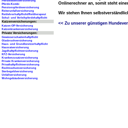
Pferdelebensversicherung
Onlinerechner an, somit steht ein
Pferde-Kombi
Pensionspferdeversicherung
Reiterunfallversicherung
Wir stehen Ihnen selbstverständli
Reitlehrerhaftpflicht/Reittherapeut
Schul- und Verleihpferdehaftpflicht
Katzenversicherungen:
<< Zu unserer günstigen Hundever
Katzen-OP-Versicherung
Katzenkrankenversicherung
Private Versicherungen:
Gewässerschadenhaftpflicht
Glasbruchversicherung
Haus- und Grundbesitzerhaftpflicht
Hausratversicherung
Jagdhaftpflichtversicherung
KFZ-Versicherung
Krankenzusatzversicherung
Private Krankenversicherung
Privathaftpflichtversicherung
Rechtsschutzversicherung
Sterbegeldversicherung
Unfallversicherung
Wohngebäudeversicherung