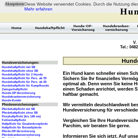
Diese Website verwendet Cookies. Durch die Nutzung dies
Akzeptieren
Mehr erfahren
Hun
V.
Tel.: 048
Hunde
Hundeversicherungen:
Hundehaftpflicht mit SB
Hundehaftpflicht ohne SB
Ein Hund kann schneller einen Sch
Hundehaftpflicht für 2 Hunde
Sichern Sie Ihr finanzielles Verm
Hundehaftpflicht für Pers. ab 55
Hundehaftpflicht für Pers. ab 60
optimal ab. Denn wenn Sie keine H
Hundehaftpflicht für Kampfhunde
einen Schaden anrichtet, werden S
Zwingerhaftpflicht
Hunde-OP-Versicherung
haftbar gemacht.
Hundekrankenversicherung
Hunde-Kombi
Wir vermitteln deutschlandweit be
Pferdeversicherungen:
Hundeversicherung für verschied
Pferdehaftpflicht mit SB
Pferdehaftpflicht ohne SB
Ponyhaftpflicht (bis 148 cm)
Vergleichen Sie Ihre Hundeversiche
Fohlenhaftpflicht
Haftpflicht für Gnadenbrotpferde
Parchim, wir beraten Sie gerne.
Haftpflicht für Beistellpferde
Pferde-OP-Versicherung
Pferdekrankenversicherung
Informieren Sie sich jetzt. Auf unse