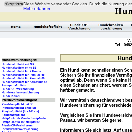
Diese Website verwendet Cookies. Durch die Nutzung dies
Akzeptieren
Mehr erfahren
Hun
V.
Tel.: 048
Hunde
Hundeversicherungen:
Hundehaftpflicht mit SB
Hundehaftpflicht ohne SB
Ein Hund kann schneller einen Sch
Hundehaftpflicht für 2 Hunde
Sichern Sie Ihr finanzielles Verm
Hundehaftpflicht für Pers. ab 55
Hundehaftpflicht für Pers. ab 60
optimal ab. Denn wenn Sie keine H
Hundehaftpflicht für Kampfhunde
einen Schaden anrichtet, werden S
Zwingerhaftpflicht
Hunde-OP-Versicherung
haftbar gemacht.
Hundekrankenversicherung
Hunde-Kombi
Wir vermitteln deutschlandweit be
Pferdeversicherungen:
Hundeversicherung für verschied
Pferdehaftpflicht mit SB
Pferdehaftpflicht ohne SB
Ponyhaftpflicht (bis 148 cm)
Vergleichen Sie Ihre Hundeversiche
Fohlenhaftpflicht
Haftpflicht für Gnadenbrotpferde
Passau, wir beraten Sie gerne.
Haftpflicht für Beistellpferde
Pferde-OP-Versicherung
Pferdekrankenversicherung
Informieren Sie sich jetzt. Auf unse