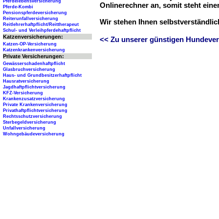
Pferdelebensversicherung
Onlinerechner an, somit steht ein
Pferde-Kombi
Pensionspferdeversicherung
Reiterunfallversicherung
Wir stehen Ihnen selbstverständli
Reitlehrerhaftpflicht/Reittherapeut
Schul- und Verleihpferdehaftpflicht
Katzenversicherungen:
<< Zu unserer günstigen Hundever
Katzen-OP-Versicherung
Katzenkrankenversicherung
Private Versicherungen:
Gewässerschadenhaftpflicht
Glasbruchversicherung
Haus- und Grundbesitzerhaftpflicht
Hausratversicherung
Jagdhaftpflichtversicherung
KFZ-Versicherung
Krankenzusatzversicherung
Private Krankenversicherung
Privathaftpflichtversicherung
Rechtsschutzversicherung
Sterbegeldversicherung
Unfallversicherung
Wohngebäudeversicherung