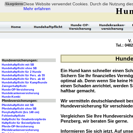
Diese Website verwendet Cookies. Durch die Nutzung dies
Akzeptieren
Mehr erfahren
Hun
V.
Tel.: 048
Hundev
Hundeversicherungen:
Hundehaftpflicht mit SB
Hundehaftpflicht ohne SB
Ein Hund kann schneller einen Sch
Hundehaftpflicht für 2 Hunde
Sichern Sie Ihr finanzielles Verm
Hundehaftpflicht für Pers. ab 55
Hundehaftpflicht für Pers. ab 60
optimal ab. Denn wenn Sie keine H
Hundehaftpflicht für Kampfhunde
einen Schaden anrichtet, werden S
Zwingerhaftpflicht
Hunde-OP-Versicherung
haftbar gemacht.
Hundekrankenversicherung
Hunde-Kombi
Wir vermitteln deutschlandweit be
Pferdeversicherungen:
Hundeversicherung für verschied
Pferdehaftpflicht mit SB
Pferdehaftpflicht ohne SB
Ponyhaftpflicht (bis 148 cm)
Vergleichen Sie Ihre Hundeversiche
Fohlenhaftpflicht
Haftpflicht für Gnadenbrotpferde
Penzberg, wir beraten Sie gerne.
Haftpflicht für Beistellpferde
Pferde-OP-Versicherung
Pferdekrankenversicherung
Informieren Sie sich jetzt. Auf unse