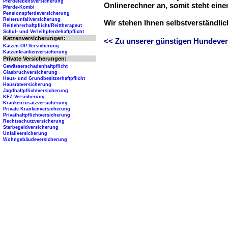
Pferdelebensversicherung
Onlinerechner an, somit steht ein
Pferde-Kombi
Pensionspferdeversicherung
Reiterunfallversicherung
Wir stehen Ihnen selbstverständli
Reitlehrerhaftpflicht/Reittherapeut
Schul- und Verleihpferdehaftpflicht
Katzenversicherungen:
<< Zu unserer günstigen Hundever
Katzen-OP-Versicherung
Katzenkrankenversicherung
Private Versicherungen:
Gewässerschadenhaftpflicht
Glasbruchversicherung
Haus- und Grundbesitzerhaftpflicht
Hausratversicherung
Jagdhaftpflichtversicherung
KFZ-Versicherung
Krankenzusatzversicherung
Private Krankenversicherung
Privathaftpflichtversicherung
Rechtsschutzversicherung
Sterbegeldversicherung
Unfallversicherung
Wohngebäudeversicherung