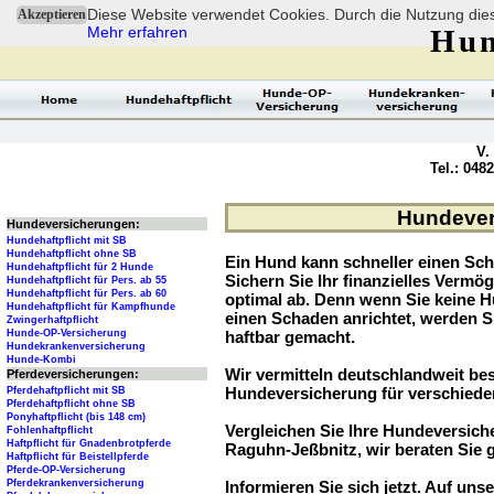
Diese Website verwendet Cookies. Durch die Nutzung dies
Akzeptieren
Mehr erfahren
Hun
V.
Tel.: 048
Hundevers
Hundeversicherungen:
Hundehaftpflicht mit SB
Hundehaftpflicht ohne SB
Ein Hund kann schneller einen Sch
Hundehaftpflicht für 2 Hunde
Sichern Sie Ihr finanzielles Verm
Hundehaftpflicht für Pers. ab 55
Hundehaftpflicht für Pers. ab 60
optimal ab. Denn wenn Sie keine H
Hundehaftpflicht für Kampfhunde
einen Schaden anrichtet, werden S
Zwingerhaftpflicht
Hunde-OP-Versicherung
haftbar gemacht.
Hundekrankenversicherung
Hunde-Kombi
Wir vermitteln deutschlandweit be
Pferdeversicherungen:
Hundeversicherung für verschied
Pferdehaftpflicht mit SB
Pferdehaftpflicht ohne SB
Ponyhaftpflicht (bis 148 cm)
Vergleichen Sie Ihre Hundeversiche
Fohlenhaftpflicht
Haftpflicht für Gnadenbrotpferde
Raguhn-Jeßbnitz, wir beraten Sie 
Haftpflicht für Beistellpferde
Pferde-OP-Versicherung
Pferdekrankenversicherung
Informieren Sie sich jetzt. Auf unse