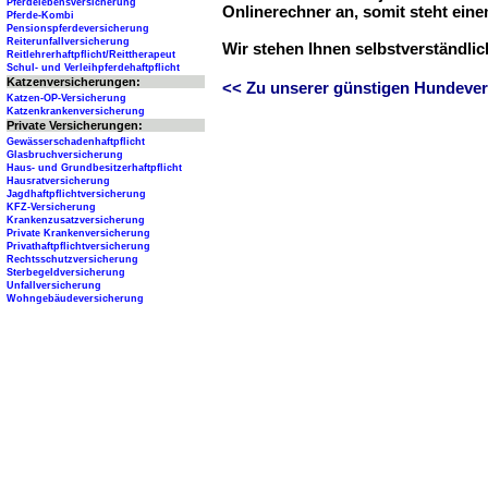
Pferdelebensversicherung
Onlinerechner an, somit steht ein
Pferde-Kombi
Pensionspferdeversicherung
Reiterunfallversicherung
Wir stehen Ihnen selbstverständli
Reitlehrerhaftpflicht/Reittherapeut
Schul- und Verleihpferdehaftpflicht
Katzenversicherungen:
<< Zu unserer günstigen Hundever
Katzen-OP-Versicherung
Katzenkrankenversicherung
Private Versicherungen:
Gewässerschadenhaftpflicht
Glasbruchversicherung
Haus- und Grundbesitzerhaftpflicht
Hausratversicherung
Jagdhaftpflichtversicherung
KFZ-Versicherung
Krankenzusatzversicherung
Private Krankenversicherung
Privathaftpflichtversicherung
Rechtsschutzversicherung
Sterbegeldversicherung
Unfallversicherung
Wohngebäudeversicherung