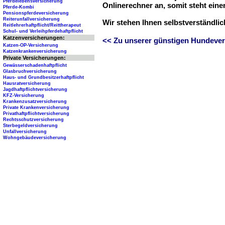
Pferdelebensversicherung
Onlinerechner an, somit steht ein
Pferde-Kombi
Pensionspferdeversicherung
Reiterunfallversicherung
Wir stehen Ihnen selbstverständli
Reitlehrerhaftpflicht/Reittherapeut
Schul- und Verleihpferdehaftpflicht
Katzenversicherungen:
<< Zu unserer günstigen Hundever
Katzen-OP-Versicherung
Katzenkrankenversicherung
Private Versicherungen:
Gewässerschadenhaftpflicht
Glasbruchversicherung
Haus- und Grundbesitzerhaftpflicht
Hausratversicherung
Jagdhaftpflichtversicherung
KFZ-Versicherung
Krankenzusatzversicherung
Private Krankenversicherung
Privathaftpflichtversicherung
Rechtsschutzversicherung
Sterbegeldversicherung
Unfallversicherung
Wohngebäudeversicherung