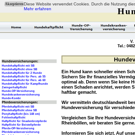
Diese Website verwendet Cookies. Durch die Nutzung dies
Akzeptieren
Mehr erfahren
Hun
V.
Tel.: 048
Hundeve
Hundeversicherungen:
Hundehaftpflicht mit SB
Hundehaftpflicht ohne SB
Ein Hund kann schneller einen Sch
Hundehaftpflicht für 2 Hunde
Sichern Sie Ihr finanzielles Verm
Hundehaftpflicht für Pers. ab 55
Hundehaftpflicht für Pers. ab 60
optimal ab. Denn wenn Sie keine H
Hundehaftpflicht für Kampfhunde
einen Schaden anrichtet, werden S
Zwingerhaftpflicht
Hunde-OP-Versicherung
haftbar gemacht.
Hundekrankenversicherung
Hunde-Kombi
Wir vermitteln deutschlandweit be
Pferdeversicherungen:
Hundeversicherung für verschied
Pferdehaftpflicht mit SB
Pferdehaftpflicht ohne SB
Ponyhaftpflicht (bis 148 cm)
Vergleichen Sie Ihre Hundeversiche
Fohlenhaftpflicht
Haftpflicht für Gnadenbrotpferde
Rheinböllen, wir beraten Sie gerne
Haftpflicht für Beistellpferde
Pferde-OP-Versicherung
Pferdekrankenversicherung
Informieren Sie sich jetzt. Auf unse