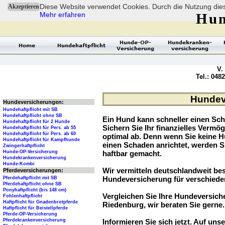
Diese Website verwendet Cookies. Durch die Nutzung dies
Akzeptieren
Mehr erfahren
Hun
V.
Tel.: 048
Hundeve
Hundeversicherungen:
Hundehaftpflicht mit SB
Hundehaftpflicht ohne SB
Ein Hund kann schneller einen Sch
Hundehaftpflicht für 2 Hunde
Sichern Sie Ihr finanzielles Verm
Hundehaftpflicht für Pers. ab 55
Hundehaftpflicht für Pers. ab 60
optimal ab. Denn wenn Sie keine H
Hundehaftpflicht für Kampfhunde
einen Schaden anrichtet, werden S
Zwingerhaftpflicht
Hunde-OP-Versicherung
haftbar gemacht.
Hundekrankenversicherung
Hunde-Kombi
Wir vermitteln deutschlandweit be
Pferdeversicherungen:
Hundeversicherung für verschied
Pferdehaftpflicht mit SB
Pferdehaftpflicht ohne SB
Ponyhaftpflicht (bis 148 cm)
Vergleichen Sie Ihre Hundeversiche
Fohlenhaftpflicht
Haftpflicht für Gnadenbrotpferde
Riedenburg, wir beraten Sie gerne.
Haftpflicht für Beistellpferde
Pferde-OP-Versicherung
Pferdekrankenversicherung
Informieren Sie sich jetzt. Auf unse