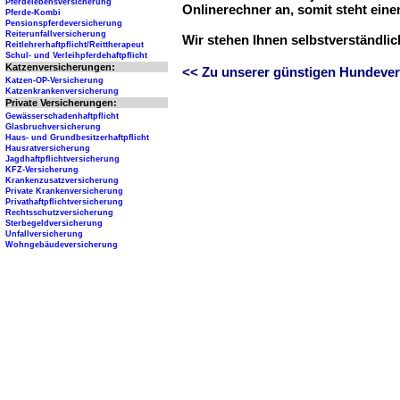
Pferdelebensversicherung
Onlinerechner an, somit steht ein
Pferde-Kombi
Pensionspferdeversicherung
Reiterunfallversicherung
Wir stehen Ihnen selbstverständli
Reitlehrerhaftpflicht/Reittherapeut
Schul- und Verleihpferdehaftpflicht
Katzenversicherungen:
<< Zu unserer günstigen Hundever
Katzen-OP-Versicherung
Katzenkrankenversicherung
Private Versicherungen:
Gewässerschadenhaftpflicht
Glasbruchversicherung
Haus- und Grundbesitzerhaftpflicht
Hausratversicherung
Jagdhaftpflichtversicherung
KFZ-Versicherung
Krankenzusatzversicherung
Private Krankenversicherung
Privathaftpflichtversicherung
Rechtsschutzversicherung
Sterbegeldversicherung
Unfallversicherung
Wohngebäudeversicherung