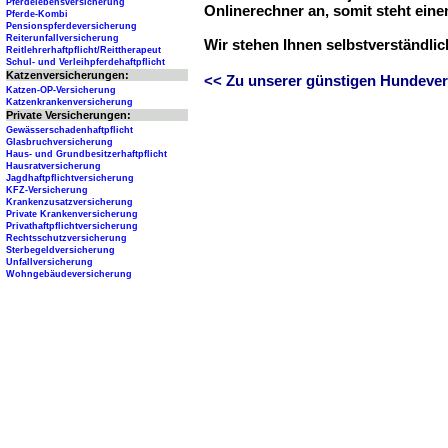
Pferdelebensversicherung
Onlinerechner an, somit steht ein
Pferde-Kombi
Pensionspferdeversicherung
Reiterunfallversicherung
Wir stehen Ihnen selbstverständli
Reitlehrerhaftpflicht/Reittherapeut
Schul- und Verleihpferdehaftpflicht
Katzenversicherungen:
<< Zu unserer günstigen Hundever
Katzen-OP-Versicherung
Katzenkrankenversicherung
Private Versicherungen:
Gewässerschadenhaftpflicht
Glasbruchversicherung
Haus- und Grundbesitzerhaftpflicht
Hausratversicherung
Jagdhaftpflichtversicherung
KFZ-Versicherung
Krankenzusatzversicherung
Private Krankenversicherung
Privathaftpflichtversicherung
Rechtsschutzversicherung
Sterbegeldversicherung
Unfallversicherung
Wohngebäudeversicherung