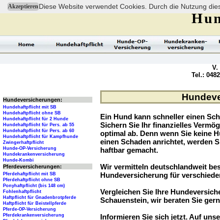
Diese Website verwendet Cookies. Durch die Nutzung dies
Akzeptieren
Hun
V.
Tel.: 048
Hundever
Hundeversicherungen:
Hundehaftpflicht mit SB
Hundehaftpflicht ohne SB
Ein Hund kann schneller einen Sch
Hundehaftpflicht für 2 Hunde
Sichern Sie Ihr finanzielles Verm
Hundehaftpflicht für Pers. ab 55
Hundehaftpflicht für Pers. ab 60
optimal ab. Denn wenn Sie keine H
Hundehaftpflicht für Kampfhunde
einen Schaden anrichtet, werden S
Zwingerhaftpflicht
Hunde-OP-Versicherung
haftbar gemacht.
Hundekrankenversicherung
Hunde-Kombi
Wir vermitteln deutschlandweit be
Pferdeversicherungen:
Hundeversicherung für verschied
Pferdehaftpflicht mit SB
Pferdehaftpflicht ohne SB
Ponyhaftpflicht (bis 148 cm)
Vergleichen Sie Ihre Hundeversiche
Fohlenhaftpflicht
Haftpflicht für Gnadenbrotpferde
Schauenstein, wir beraten Sie gern
Haftpflicht für Beistellpferde
Pferde-OP-Versicherung
Pferdekrankenversicherung
Informieren Sie sich jetzt. Auf unse