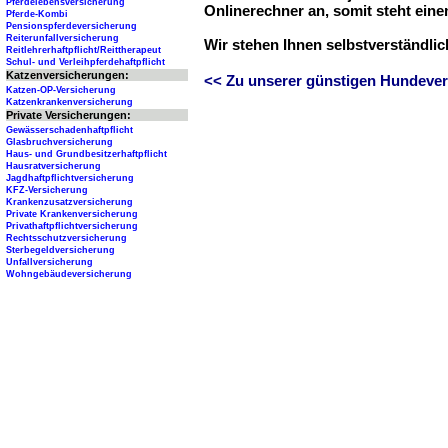
Pferdelebensversicherung
Onlinerechner an, somit steht ein
Pferde-Kombi
Pensionspferdeversicherung
Reiterunfallversicherung
Wir stehen Ihnen selbstverständli
Reitlehrerhaftpflicht/Reittherapeut
Schul- und Verleihpferdehaftpflicht
Katzenversicherungen:
<< Zu unserer günstigen Hundever
Katzen-OP-Versicherung
Katzenkrankenversicherung
Private Versicherungen:
Gewässerschadenhaftpflicht
Glasbruchversicherung
Haus- und Grundbesitzerhaftpflicht
Hausratversicherung
Jagdhaftpflichtversicherung
KFZ-Versicherung
Krankenzusatzversicherung
Private Krankenversicherung
Privathaftpflichtversicherung
Rechtsschutzversicherung
Sterbegeldversicherung
Unfallversicherung
Wohngebäudeversicherung