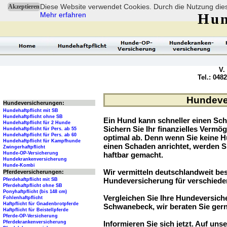
Diese Website verwendet Cookies. Durch die Nutzung dies
Akzeptieren
Mehr erfahren
Hun
V.
Tel.: 048
Hundever
Hundeversicherungen:
Hundehaftpflicht mit SB
Hundehaftpflicht ohne SB
Ein Hund kann schneller einen Sch
Hundehaftpflicht für 2 Hunde
Sichern Sie Ihr finanzielles Verm
Hundehaftpflicht für Pers. ab 55
Hundehaftpflicht für Pers. ab 60
optimal ab. Denn wenn Sie keine H
Hundehaftpflicht für Kampfhunde
einen Schaden anrichtet, werden S
Zwingerhaftpflicht
Hunde-OP-Versicherung
haftbar gemacht.
Hundekrankenversicherung
Hunde-Kombi
Wir vermitteln deutschlandweit be
Pferdeversicherungen:
Hundeversicherung für verschied
Pferdehaftpflicht mit SB
Pferdehaftpflicht ohne SB
Ponyhaftpflicht (bis 148 cm)
Vergleichen Sie Ihre Hundeversiche
Fohlenhaftpflicht
Haftpflicht für Gnadenbrotpferde
Schwanebeck, wir beraten Sie gern
Haftpflicht für Beistellpferde
Pferde-OP-Versicherung
Pferdekrankenversicherung
Informieren Sie sich jetzt. Auf unse