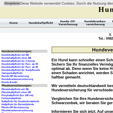
Diese Website verwendet Cookies. Durch die Nutzung dies
Akzeptieren
Hun
V.
Tel.: 048
Hundever
Hundeversicherungen:
Hundehaftpflicht mit SB
Hundehaftpflicht ohne SB
Ein Hund kann schneller einen Sch
Hundehaftpflicht für 2 Hunde
Sichern Sie Ihr finanzielles Verm
Hundehaftpflicht für Pers. ab 55
Hundehaftpflicht für Pers. ab 60
optimal ab. Denn wenn Sie keine H
Hundehaftpflicht für Kampfhunde
einen Schaden anrichtet, werden S
Zwingerhaftpflicht
Hunde-OP-Versicherung
haftbar gemacht.
Hundekrankenversicherung
Hunde-Kombi
Wir vermitteln deutschlandweit be
Pferdeversicherungen:
Hundeversicherung für verschied
Pferdehaftpflicht mit SB
Pferdehaftpflicht ohne SB
Ponyhaftpflicht (bis 148 cm)
Vergleichen Sie Ihre Hundeversiche
Fohlenhaftpflicht
Haftpflicht für Gnadenbrotpferde
Schwarzenbek, wir beraten Sie ger
Haftpflicht für Beistellpferde
Pferde-OP-Versicherung
Pferdekrankenversicherung
Informieren Sie sich jetzt. Auf unse