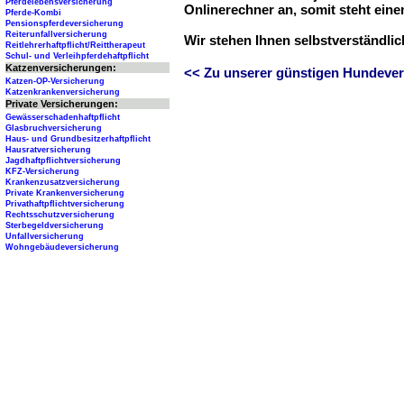
Pferdelebensversicherung
Onlinerechner an, somit steht ein
Pferde-Kombi
Pensionspferdeversicherung
Reiterunfallversicherung
Wir stehen Ihnen selbstverständli
Reitlehrerhaftpflicht/Reittherapeut
Schul- und Verleihpferdehaftpflicht
Katzenversicherungen:
<< Zu unserer günstigen Hundever
Katzen-OP-Versicherung
Katzenkrankenversicherung
Private Versicherungen:
Gewässerschadenhaftpflicht
Glasbruchversicherung
Haus- und Grundbesitzerhaftpflicht
Hausratversicherung
Jagdhaftpflichtversicherung
KFZ-Versicherung
Krankenzusatzversicherung
Private Krankenversicherung
Privathaftpflichtversicherung
Rechtsschutzversicherung
Sterbegeldversicherung
Unfallversicherung
Wohngebäudeversicherung