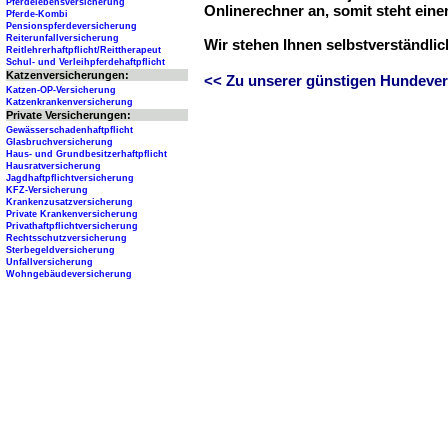
Pferdelebensversicherung
Onlinerechner an, somit steht ein
Pferde-Kombi
Pensionspferdeversicherung
Reiterunfallversicherung
Wir stehen Ihnen selbstverständli
Reitlehrerhaftpflicht/Reittherapeut
Schul- und Verleihpferdehaftpflicht
Katzenversicherungen:
<< Zu unserer günstigen Hundever
Katzen-OP-Versicherung
Katzenkrankenversicherung
Private Versicherungen:
Gewässerschadenhaftpflicht
Glasbruchversicherung
Haus- und Grundbesitzerhaftpflicht
Hausratversicherung
Jagdhaftpflichtversicherung
KFZ-Versicherung
Krankenzusatzversicherung
Private Krankenversicherung
Privathaftpflichtversicherung
Rechtsschutzversicherung
Sterbegeldversicherung
Unfallversicherung
Wohngebäudeversicherung