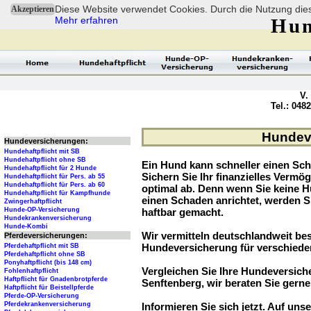
Diese Website verwendet Cookies. Durch die Nutzung dies
Akzeptieren
Mehr erfahren
Hun
V.
Tel.: 048
Hundeve
Hundeversicherungen:
Hundehaftpflicht mit SB
Hundehaftpflicht ohne SB
Ein Hund kann schneller einen Sch
Hundehaftpflicht für 2 Hunde
Sichern Sie Ihr finanzielles Verm
Hundehaftpflicht für Pers. ab 55
Hundehaftpflicht für Pers. ab 60
optimal ab. Denn wenn Sie keine H
Hundehaftpflicht für Kampfhunde
einen Schaden anrichtet, werden S
Zwingerhaftpflicht
Hunde-OP-Versicherung
haftbar gemacht.
Hundekrankenversicherung
Hunde-Kombi
Wir vermitteln deutschlandweit be
Pferdeversicherungen:
Hundeversicherung für verschied
Pferdehaftpflicht mit SB
Pferdehaftpflicht ohne SB
Ponyhaftpflicht (bis 148 cm)
Vergleichen Sie Ihre Hundeversiche
Fohlenhaftpflicht
Haftpflicht für Gnadenbrotpferde
Senftenberg, wir beraten Sie gerne
Haftpflicht für Beistellpferde
Pferde-OP-Versicherung
Pferdekrankenversicherung
Informieren Sie sich jetzt. Auf unse