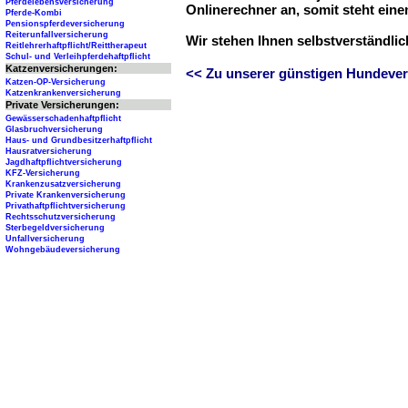
Pferdelebensversicherung
Onlinerechner an, somit steht ein
Pferde-Kombi
Pensionspferdeversicherung
Reiterunfallversicherung
Wir stehen Ihnen selbstverständli
Reitlehrerhaftpflicht/Reittherapeut
Schul- und Verleihpferdehaftpflicht
Katzenversicherungen:
<< Zu unserer günstigen Hundever
Katzen-OP-Versicherung
Katzenkrankenversicherung
Private Versicherungen:
Gewässerschadenhaftpflicht
Glasbruchversicherung
Haus- und Grundbesitzerhaftpflicht
Hausratversicherung
Jagdhaftpflichtversicherung
KFZ-Versicherung
Krankenzusatzversicherung
Private Krankenversicherung
Privathaftpflichtversicherung
Rechtsschutzversicherung
Sterbegeldversicherung
Unfallversicherung
Wohngebäudeversicherung