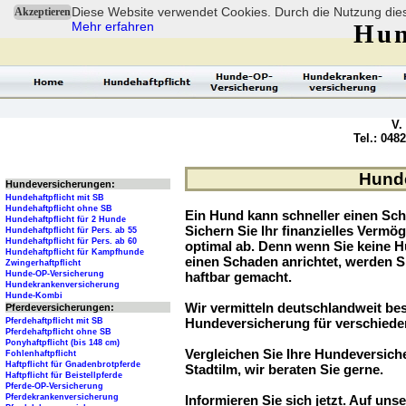
Diese Website verwendet Cookies. Durch die Nutzung dies
Akzeptieren
Mehr erfahren
Hun
V.
Tel.: 048
Hunde
Hundeversicherungen:
Hundehaftpflicht mit SB
Hundehaftpflicht ohne SB
Ein Hund kann schneller einen Sch
Hundehaftpflicht für 2 Hunde
Sichern Sie Ihr finanzielles Verm
Hundehaftpflicht für Pers. ab 55
Hundehaftpflicht für Pers. ab 60
optimal ab. Denn wenn Sie keine H
Hundehaftpflicht für Kampfhunde
einen Schaden anrichtet, werden S
Zwingerhaftpflicht
Hunde-OP-Versicherung
haftbar gemacht.
Hundekrankenversicherung
Hunde-Kombi
Wir vermitteln deutschlandweit be
Pferdeversicherungen:
Hundeversicherung für verschied
Pferdehaftpflicht mit SB
Pferdehaftpflicht ohne SB
Ponyhaftpflicht (bis 148 cm)
Vergleichen Sie Ihre Hundeversiche
Fohlenhaftpflicht
Haftpflicht für Gnadenbrotpferde
Stadtilm, wir beraten Sie gerne.
Haftpflicht für Beistellpferde
Pferde-OP-Versicherung
Pferdekrankenversicherung
Informieren Sie sich jetzt. Auf unse