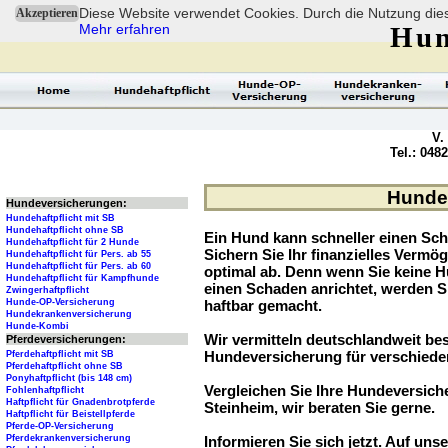
Diese Website verwendet Cookies. Durch die Nutzung dies
Akzeptieren
Mehr erfahren
Hun
V.
Tel.: 048
Hundev
Hundeversicherungen:
Hundehaftpflicht mit SB
Hundehaftpflicht ohne SB
Ein Hund kann schneller einen Sch
Hundehaftpflicht für 2 Hunde
Sichern Sie Ihr finanzielles Verm
Hundehaftpflicht für Pers. ab 55
Hundehaftpflicht für Pers. ab 60
optimal ab. Denn wenn Sie keine H
Hundehaftpflicht für Kampfhunde
einen Schaden anrichtet, werden S
Zwingerhaftpflicht
Hunde-OP-Versicherung
haftbar gemacht.
Hundekrankenversicherung
Hunde-Kombi
Wir vermitteln deutschlandweit be
Pferdeversicherungen:
Hundeversicherung für verschied
Pferdehaftpflicht mit SB
Pferdehaftpflicht ohne SB
Ponyhaftpflicht (bis 148 cm)
Vergleichen Sie Ihre Hundeversiche
Fohlenhaftpflicht
Haftpflicht für Gnadenbrotpferde
Steinheim, wir beraten Sie gerne.
Haftpflicht für Beistellpferde
Pferde-OP-Versicherung
Pferdekrankenversicherung
Informieren Sie sich jetzt. Auf unse