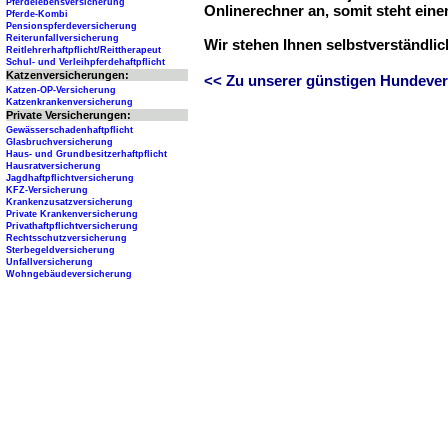
Pferdelebensversicherung
Onlinerechner an, somit steht ein
Pferde-Kombi
Pensionspferdeversicherung
Reiterunfallversicherung
Wir stehen Ihnen selbstverständli
Reitlehrerhaftpflicht/Reittherapeut
Schul- und Verleihpferdehaftpflicht
Katzenversicherungen:
<< Zu unserer günstigen Hundever
Katzen-OP-Versicherung
Katzenkrankenversicherung
Private Versicherungen:
Gewässerschadenhaftpflicht
Glasbruchversicherung
Haus- und Grundbesitzerhaftpflicht
Hausratversicherung
Jagdhaftpflichtversicherung
KFZ-Versicherung
Krankenzusatzversicherung
Private Krankenversicherung
Privathaftpflichtversicherung
Rechtsschutzversicherung
Sterbegeldversicherung
Unfallversicherung
Wohngebäudeversicherung