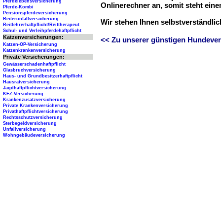
Pferdelebensversicherung
Onlinerechner an, somit steht ein
Pferde-Kombi
Pensionspferdeversicherung
Reiterunfallversicherung
Wir stehen Ihnen selbstverständli
Reitlehrerhaftpflicht/Reittherapeut
Schul- und Verleihpferdehaftpflicht
Katzenversicherungen:
<< Zu unserer günstigen Hundever
Katzen-OP-Versicherung
Katzenkrankenversicherung
Private Versicherungen:
Gewässerschadenhaftpflicht
Glasbruchversicherung
Haus- und Grundbesitzerhaftpflicht
Hausratversicherung
Jagdhaftpflichtversicherung
KFZ-Versicherung
Krankenzusatzversicherung
Private Krankenversicherung
Privathaftpflichtversicherung
Rechtsschutzversicherung
Sterbegeldversicherung
Unfallversicherung
Wohngebäudeversicherung