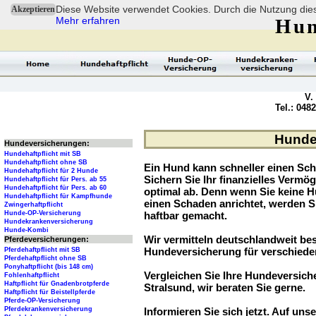
Diese Website verwendet Cookies. Durch die Nutzung dies
Akzeptieren
Mehr erfahren
Hun
V.
Tel.: 048
Hundev
Hundeversicherungen:
Hundehaftpflicht mit SB
Hundehaftpflicht ohne SB
Ein Hund kann schneller einen Sch
Hundehaftpflicht für 2 Hunde
Sichern Sie Ihr finanzielles Verm
Hundehaftpflicht für Pers. ab 55
Hundehaftpflicht für Pers. ab 60
optimal ab. Denn wenn Sie keine H
Hundehaftpflicht für Kampfhunde
einen Schaden anrichtet, werden S
Zwingerhaftpflicht
Hunde-OP-Versicherung
haftbar gemacht.
Hundekrankenversicherung
Hunde-Kombi
Wir vermitteln deutschlandweit be
Pferdeversicherungen:
Hundeversicherung für verschied
Pferdehaftpflicht mit SB
Pferdehaftpflicht ohne SB
Ponyhaftpflicht (bis 148 cm)
Vergleichen Sie Ihre Hundeversiche
Fohlenhaftpflicht
Haftpflicht für Gnadenbrotpferde
Stralsund, wir beraten Sie gerne.
Haftpflicht für Beistellpferde
Pferde-OP-Versicherung
Pferdekrankenversicherung
Informieren Sie sich jetzt. Auf unse