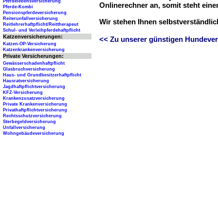
Pferdelebensversicherung
Onlinerechner an, somit steht ein
Pferde-Kombi
Pensionspferdeversicherung
Reiterunfallversicherung
Wir stehen Ihnen selbstverständli
Reitlehrerhaftpflicht/Reittherapeut
Schul- und Verleihpferdehaftpflicht
Katzenversicherungen:
<< Zu unserer günstigen Hundever
Katzen-OP-Versicherung
Katzenkrankenversicherung
Private Versicherungen:
Gewässerschadenhaftpflicht
Glasbruchversicherung
Haus- und Grundbesitzerhaftpflicht
Hausratversicherung
Jagdhaftpflichtversicherung
KFZ-Versicherung
Krankenzusatzversicherung
Private Krankenversicherung
Privathaftpflichtversicherung
Rechtsschutzversicherung
Sterbegeldversicherung
Unfallversicherung
Wohngebäudeversicherung