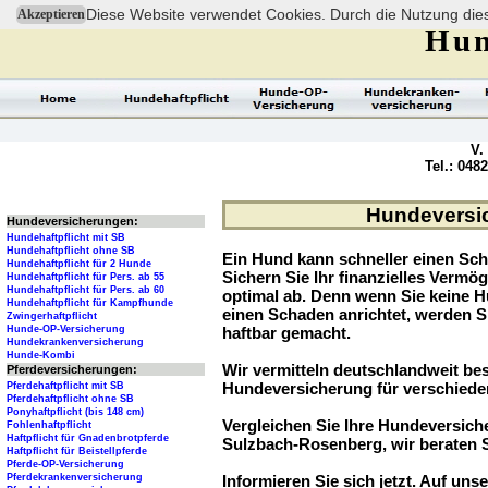
Diese Website verwendet Cookies. Durch die Nutzung dies
Akzeptieren
Hun
V.
Tel.: 048
Hundeversic
Hundeversicherungen:
Hundehaftpflicht mit SB
Hundehaftpflicht ohne SB
Ein Hund kann schneller einen Sch
Hundehaftpflicht für 2 Hunde
Sichern Sie Ihr finanzielles Verm
Hundehaftpflicht für Pers. ab 55
Hundehaftpflicht für Pers. ab 60
optimal ab. Denn wenn Sie keine H
Hundehaftpflicht für Kampfhunde
einen Schaden anrichtet, werden S
Zwingerhaftpflicht
Hunde-OP-Versicherung
haftbar gemacht.
Hundekrankenversicherung
Hunde-Kombi
Wir vermitteln deutschlandweit be
Pferdeversicherungen:
Hundeversicherung für verschied
Pferdehaftpflicht mit SB
Pferdehaftpflicht ohne SB
Ponyhaftpflicht (bis 148 cm)
Vergleichen Sie Ihre Hundeversiche
Fohlenhaftpflicht
Haftpflicht für Gnadenbrotpferde
Sulzbach-Rosenberg, wir beraten S
Haftpflicht für Beistellpferde
Pferde-OP-Versicherung
Pferdekrankenversicherung
Informieren Sie sich jetzt. Auf unse