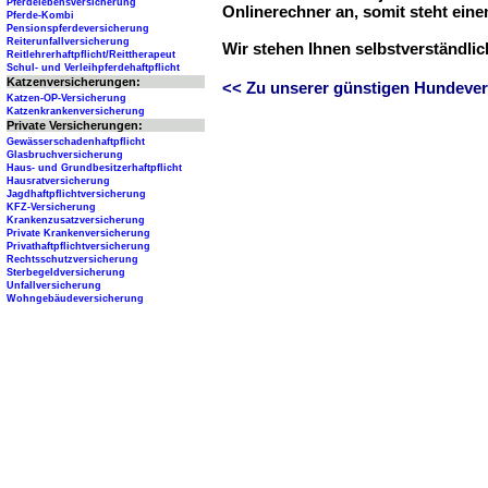
Pferdelebensversicherung
Onlinerechner an, somit steht ein
Pferde-Kombi
Pensionspferdeversicherung
Reiterunfallversicherung
Wir stehen Ihnen selbstverständli
Reitlehrerhaftpflicht/Reittherapeut
Schul- und Verleihpferdehaftpflicht
Katzenversicherungen:
<< Zu unserer günstigen Hundever
Katzen-OP-Versicherung
Katzenkrankenversicherung
Private Versicherungen:
Gewässerschadenhaftpflicht
Glasbruchversicherung
Haus- und Grundbesitzerhaftpflicht
Hausratversicherung
Jagdhaftpflichtversicherung
KFZ-Versicherung
Krankenzusatzversicherung
Private Krankenversicherung
Privathaftpflichtversicherung
Rechtsschutzversicherung
Sterbegeldversicherung
Unfallversicherung
Wohngebäudeversicherung