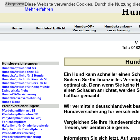
Diese Website verwendet Cookies. Durch die Nutzung dies
Akzeptieren
Mehr erfahren
Hun
V.
Tel.: 048
Hund
Hundeversicherungen:
Hundehaftpflicht mit SB
Hundehaftpflicht ohne SB
Ein Hund kann schneller einen Sch
Hundehaftpflicht für 2 Hunde
Sichern Sie Ihr finanzielles Verm
Hundehaftpflicht für Pers. ab 55
Hundehaftpflicht für Pers. ab 60
optimal ab. Denn wenn Sie keine H
Hundehaftpflicht für Kampfhunde
einen Schaden anrichtet, werden S
Zwingerhaftpflicht
Hunde-OP-Versicherung
haftbar gemacht.
Hundekrankenversicherung
Hunde-Kombi
Wir vermitteln deutschlandweit be
Pferdeversicherungen:
Hundeversicherung für verschied
Pferdehaftpflicht mit SB
Pferdehaftpflicht ohne SB
Ponyhaftpflicht (bis 148 cm)
Vergleichen Sie Ihre Hundeversiche
Fohlenhaftpflicht
Haftpflicht für Gnadenbrotpferde
Treuen, wir beraten Sie gerne.
Haftpflicht für Beistellpferde
Pferde-OP-Versicherung
Pferdekrankenversicherung
Informieren Sie sich jetzt. Auf unse