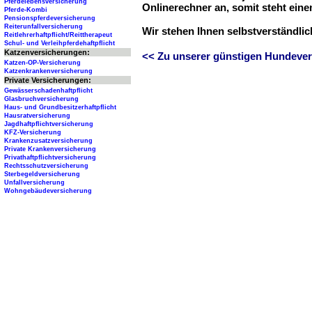
Pferdelebensversicherung
Onlinerechner an, somit steht ein
Pferde-Kombi
Pensionspferdeversicherung
Reiterunfallversicherung
Wir stehen Ihnen selbstverständli
Reitlehrerhaftpflicht/Reittherapeut
Schul- und Verleihpferdehaftpflicht
Katzenversicherungen:
<< Zu unserer günstigen Hundever
Katzen-OP-Versicherung
Katzenkrankenversicherung
Private Versicherungen:
Gewässerschadenhaftpflicht
Glasbruchversicherung
Haus- und Grundbesitzerhaftpflicht
Hausratversicherung
Jagdhaftpflichtversicherung
KFZ-Versicherung
Krankenzusatzversicherung
Private Krankenversicherung
Privathaftpflichtversicherung
Rechtsschutzversicherung
Sterbegeldversicherung
Unfallversicherung
Wohngebäudeversicherung