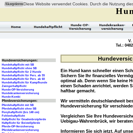
Diese Website verwendet Cookies. Durch die Nutzung dies
Akzeptieren
Hun
V.
Tel.: 048
Hundeversic
Hundeversicherungen:
Hundehaftpflicht mit SB
Hundehaftpflicht ohne SB
Ein Hund kann schneller einen Sch
Hundehaftpflicht für 2 Hunde
Sichern Sie Ihr finanzielles Verm
Hundehaftpflicht für Pers. ab 55
Hundehaftpflicht für Pers. ab 60
optimal ab. Denn wenn Sie keine H
Hundehaftpflicht für Kampfhunde
einen Schaden anrichtet, werden S
Zwingerhaftpflicht
Hunde-OP-Versicherung
haftbar gemacht.
Hundekrankenversicherung
Hunde-Kombi
Wir vermitteln deutschlandweit be
Pferdeversicherungen:
Hundeversicherung für verschied
Pferdehaftpflicht mit SB
Pferdehaftpflicht ohne SB
Ponyhaftpflicht (bis 148 cm)
Vergleichen Sie Ihre Hundeversiche
Fohlenhaftpflicht
Haftpflicht für Gnadenbrotpferde
Uebigau-Wahrenbrück, wir beraten 
Haftpflicht für Beistellpferde
Pferde-OP-Versicherung
Pferdekrankenversicherung
Informieren Sie sich jetzt. Auf unse