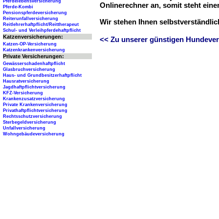
Pferdelebensversicherung
Onlinerechner an, somit steht ein
Pferde-Kombi
Pensionspferdeversicherung
Reiterunfallversicherung
Wir stehen Ihnen selbstverständli
Reitlehrerhaftpflicht/Reittherapeut
Schul- und Verleihpferdehaftpflicht
Katzenversicherungen:
<< Zu unserer günstigen Hundever
Katzen-OP-Versicherung
Katzenkrankenversicherung
Private Versicherungen:
Gewässerschadenhaftpflicht
Glasbruchversicherung
Haus- und Grundbesitzerhaftpflicht
Hausratversicherung
Jagdhaftpflichtversicherung
KFZ-Versicherung
Krankenzusatzversicherung
Private Krankenversicherung
Privathaftpflichtversicherung
Rechtsschutzversicherung
Sterbegeldversicherung
Unfallversicherung
Wohngebäudeversicherung