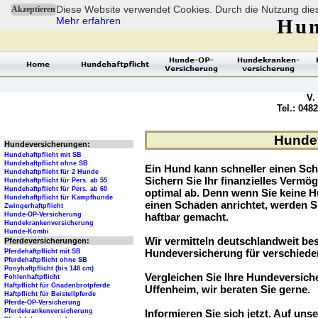
Diese Website verwendet Cookies. Durch die Nutzung dies
Akzeptieren
Mehr erfahren
Hun
V.
Tel.: 048
Hundev
Hundeversicherungen:
Hundehaftpflicht mit SB
Hundehaftpflicht ohne SB
Ein Hund kann schneller einen Sch
Hundehaftpflicht für 2 Hunde
Sichern Sie Ihr finanzielles Verm
Hundehaftpflicht für Pers. ab 55
Hundehaftpflicht für Pers. ab 60
optimal ab. Denn wenn Sie keine H
Hundehaftpflicht für Kampfhunde
einen Schaden anrichtet, werden S
Zwingerhaftpflicht
Hunde-OP-Versicherung
haftbar gemacht.
Hundekrankenversicherung
Hunde-Kombi
Wir vermitteln deutschlandweit be
Pferdeversicherungen:
Hundeversicherung für verschied
Pferdehaftpflicht mit SB
Pferdehaftpflicht ohne SB
Ponyhaftpflicht (bis 148 cm)
Vergleichen Sie Ihre Hundeversiche
Fohlenhaftpflicht
Haftpflicht für Gnadenbrotpferde
Uffenheim, wir beraten Sie gerne.
Haftpflicht für Beistellpferde
Pferde-OP-Versicherung
Pferdekrankenversicherung
Informieren Sie sich jetzt. Auf unse