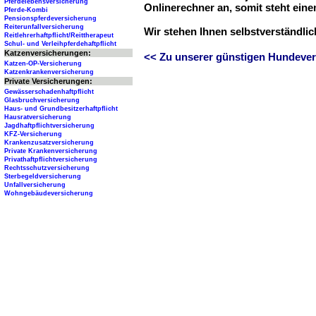
Pferdelebensversicherung
Onlinerechner an, somit steht ein
Pferde-Kombi
Pensionspferdeversicherung
Reiterunfallversicherung
Wir stehen Ihnen selbstverständli
Reitlehrerhaftpflicht/Reittherapeut
Schul- und Verleihpferdehaftpflicht
Katzenversicherungen:
<< Zu unserer günstigen Hundever
Katzen-OP-Versicherung
Katzenkrankenversicherung
Private Versicherungen:
Gewässerschadenhaftpflicht
Glasbruchversicherung
Haus- und Grundbesitzerhaftpflicht
Hausratversicherung
Jagdhaftpflichtversicherung
KFZ-Versicherung
Krankenzusatzversicherung
Private Krankenversicherung
Privathaftpflichtversicherung
Rechtsschutzversicherung
Sterbegeldversicherung
Unfallversicherung
Wohngebäudeversicherung