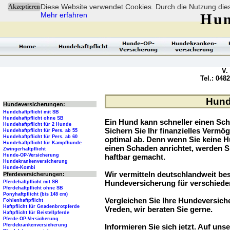
Diese Website verwendet Cookies. Durch die Nutzung dies
Akzeptieren
Mehr erfahren
Hun
V.
Tel.: 048
Hund
Hundeversicherungen:
Hundehaftpflicht mit SB
Hundehaftpflicht ohne SB
Ein Hund kann schneller einen Sch
Hundehaftpflicht für 2 Hunde
Sichern Sie Ihr finanzielles Verm
Hundehaftpflicht für Pers. ab 55
Hundehaftpflicht für Pers. ab 60
optimal ab. Denn wenn Sie keine H
Hundehaftpflicht für Kampfhunde
einen Schaden anrichtet, werden S
Zwingerhaftpflicht
Hunde-OP-Versicherung
haftbar gemacht.
Hundekrankenversicherung
Hunde-Kombi
Wir vermitteln deutschlandweit be
Pferdeversicherungen:
Hundeversicherung für verschied
Pferdehaftpflicht mit SB
Pferdehaftpflicht ohne SB
Ponyhaftpflicht (bis 148 cm)
Vergleichen Sie Ihre Hundeversiche
Fohlenhaftpflicht
Haftpflicht für Gnadenbrotpferde
Vreden, wir beraten Sie gerne.
Haftpflicht für Beistellpferde
Pferde-OP-Versicherung
Pferdekrankenversicherung
Informieren Sie sich jetzt. Auf unse