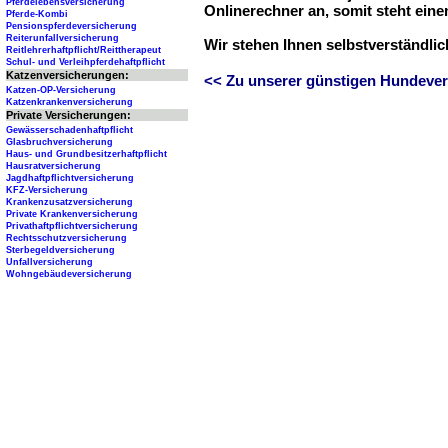
Pferdelebensversicherung
Onlinerechner an, somit steht ein
Pferde-Kombi
Pensionspferdeversicherung
Reiterunfallversicherung
Wir stehen Ihnen selbstverständli
Reitlehrerhaftpflicht/Reittherapeut
Schul- und Verleihpferdehaftpflicht
Katzenversicherungen:
<< Zu unserer günstigen Hundever
Katzen-OP-Versicherung
Katzenkrankenversicherung
Private Versicherungen:
Gewässerschadenhaftpflicht
Glasbruchversicherung
Haus- und Grundbesitzerhaftpflicht
Hausratversicherung
Jagdhaftpflichtversicherung
KFZ-Versicherung
Krankenzusatzversicherung
Private Krankenversicherung
Privathaftpflichtversicherung
Rechtsschutzversicherung
Sterbegeldversicherung
Unfallversicherung
Wohngebäudeversicherung