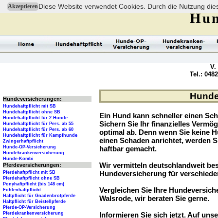
Diese Website verwendet Cookies. Durch die Nutzung dies
Akzeptieren
Hun
V.
Tel.: 048
Hundev
Hundeversicherungen:
Hundehaftpflicht mit SB
Hundehaftpflicht ohne SB
Ein Hund kann schneller einen Sch
Hundehaftpflicht für 2 Hunde
Sichern Sie Ihr finanzielles Verm
Hundehaftpflicht für Pers. ab 55
Hundehaftpflicht für Pers. ab 60
optimal ab. Denn wenn Sie keine H
Hundehaftpflicht für Kampfhunde
einen Schaden anrichtet, werden S
Zwingerhaftpflicht
Hunde-OP-Versicherung
haftbar gemacht.
Hundekrankenversicherung
Hunde-Kombi
Wir vermitteln deutschlandweit be
Pferdeversicherungen:
Hundeversicherung für verschied
Pferdehaftpflicht mit SB
Pferdehaftpflicht ohne SB
Ponyhaftpflicht (bis 148 cm)
Vergleichen Sie Ihre Hundeversiche
Fohlenhaftpflicht
Haftpflicht für Gnadenbrotpferde
Walsrode, wir beraten Sie gerne.
Haftpflicht für Beistellpferde
Pferde-OP-Versicherung
Pferdekrankenversicherung
Informieren Sie sich jetzt. Auf unse