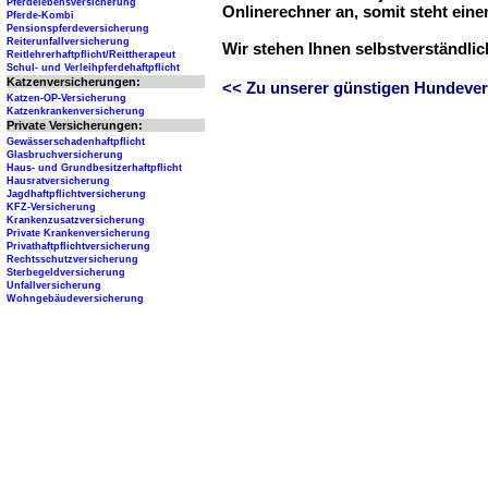
Pferdelebensversicherung
Onlinerechner an, somit steht ein
Pferde-Kombi
Pensionspferdeversicherung
Reiterunfallversicherung
Wir stehen Ihnen selbstverständli
Reitlehrerhaftpflicht/Reittherapeut
Schul- und Verleihpferdehaftpflicht
Katzenversicherungen:
<< Zu unserer günstigen Hundever
Katzen-OP-Versicherung
Katzenkrankenversicherung
Private Versicherungen:
Gewässerschadenhaftpflicht
Glasbruchversicherung
Haus- und Grundbesitzerhaftpflicht
Hausratversicherung
Jagdhaftpflichtversicherung
KFZ-Versicherung
Krankenzusatzversicherung
Private Krankenversicherung
Privathaftpflichtversicherung
Rechtsschutzversicherung
Sterbegeldversicherung
Unfallversicherung
Wohngebäudeversicherung