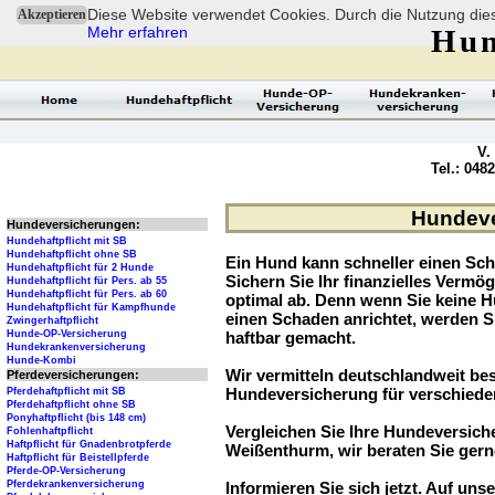
Diese Website verwendet Cookies. Durch die Nutzung dies
Akzeptieren
Mehr erfahren
Hun
V.
Tel.: 048
Hundeve
Hundeversicherungen:
Hundehaftpflicht mit SB
Hundehaftpflicht ohne SB
Ein Hund kann schneller einen Sch
Hundehaftpflicht für 2 Hunde
Sichern Sie Ihr finanzielles Verm
Hundehaftpflicht für Pers. ab 55
Hundehaftpflicht für Pers. ab 60
optimal ab. Denn wenn Sie keine H
Hundehaftpflicht für Kampfhunde
einen Schaden anrichtet, werden S
Zwingerhaftpflicht
Hunde-OP-Versicherung
haftbar gemacht.
Hundekrankenversicherung
Hunde-Kombi
Wir vermitteln deutschlandweit be
Pferdeversicherungen:
Hundeversicherung für verschied
Pferdehaftpflicht mit SB
Pferdehaftpflicht ohne SB
Ponyhaftpflicht (bis 148 cm)
Vergleichen Sie Ihre Hundeversiche
Fohlenhaftpflicht
Haftpflicht für Gnadenbrotpferde
Weißenthurm, wir beraten Sie gern
Haftpflicht für Beistellpferde
Pferde-OP-Versicherung
Pferdekrankenversicherung
Informieren Sie sich jetzt. Auf unse