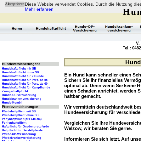
Diese Website verwendet Cookies. Durch die Nutzung dies
Akzeptieren
Mehr erfahren
Hun
V.
Tel.: 048
Hunde
Hundeversicherungen:
Hundehaftpflicht mit SB
Hundehaftpflicht ohne SB
Ein Hund kann schneller einen Sch
Hundehaftpflicht für 2 Hunde
Sichern Sie Ihr finanzielles Verm
Hundehaftpflicht für Pers. ab 55
Hundehaftpflicht für Pers. ab 60
optimal ab. Denn wenn Sie keine H
Hundehaftpflicht für Kampfhunde
einen Schaden anrichtet, werden S
Zwingerhaftpflicht
Hunde-OP-Versicherung
haftbar gemacht.
Hundekrankenversicherung
Hunde-Kombi
Wir vermitteln deutschlandweit be
Pferdeversicherungen:
Hundeversicherung für verschied
Pferdehaftpflicht mit SB
Pferdehaftpflicht ohne SB
Ponyhaftpflicht (bis 148 cm)
Vergleichen Sie Ihre Hundeversiche
Fohlenhaftpflicht
Haftpflicht für Gnadenbrotpferde
Welzow, wir beraten Sie gerne.
Haftpflicht für Beistellpferde
Pferde-OP-Versicherung
Pferdekrankenversicherung
Informieren Sie sich jetzt. Auf unse