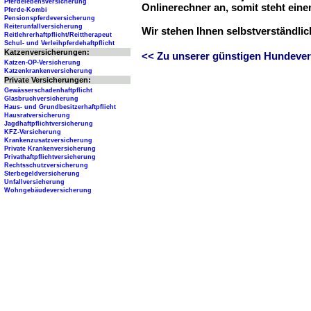
Pferdelebensversicherung
Onlinerechner an, somit steht ein
Pferde-Kombi
Pensionspferdeversicherung
Reiterunfallversicherung
Wir stehen Ihnen selbstverständli
Reitlehrerhaftpflicht/Reittherapeut
Schul- und Verleihpferdehaftpflicht
Katzenversicherungen:
<< Zu unserer günstigen Hundever
Katzen-OP-Versicherung
Katzenkrankenversicherung
Private Versicherungen:
Gewässerschadenhaftpflicht
Glasbruchversicherung
Haus- und Grundbesitzerhaftpflicht
Hausratversicherung
Jagdhaftpflichtversicherung
KFZ-Versicherung
Krankenzusatzversicherung
Private Krankenversicherung
Privathaftpflichtversicherung
Rechtsschutzversicherung
Sterbegeldversicherung
Unfallversicherung
Wohngebäudeversicherung