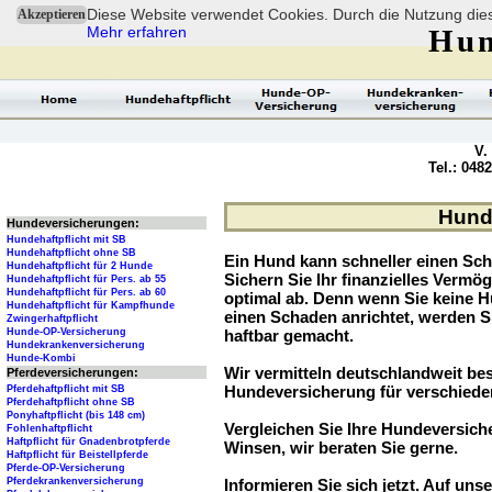
Diese Website verwendet Cookies. Durch die Nutzung dies
Akzeptieren
Mehr erfahren
Hun
V.
Tel.: 048
Hunde
Hundeversicherungen:
Hundehaftpflicht mit SB
Hundehaftpflicht ohne SB
Ein Hund kann schneller einen Sch
Hundehaftpflicht für 2 Hunde
Sichern Sie Ihr finanzielles Verm
Hundehaftpflicht für Pers. ab 55
Hundehaftpflicht für Pers. ab 60
optimal ab. Denn wenn Sie keine H
Hundehaftpflicht für Kampfhunde
einen Schaden anrichtet, werden S
Zwingerhaftpflicht
Hunde-OP-Versicherung
haftbar gemacht.
Hundekrankenversicherung
Hunde-Kombi
Wir vermitteln deutschlandweit be
Pferdeversicherungen:
Hundeversicherung für verschied
Pferdehaftpflicht mit SB
Pferdehaftpflicht ohne SB
Ponyhaftpflicht (bis 148 cm)
Vergleichen Sie Ihre Hundeversiche
Fohlenhaftpflicht
Haftpflicht für Gnadenbrotpferde
Winsen, wir beraten Sie gerne.
Haftpflicht für Beistellpferde
Pferde-OP-Versicherung
Pferdekrankenversicherung
Informieren Sie sich jetzt. Auf unse