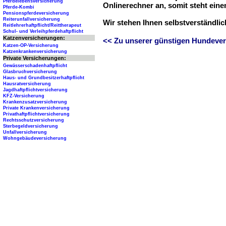
Pferdelebensversicherung
Onlinerechner an, somit steht ein
Pferde-Kombi
Pensionspferdeversicherung
Reiterunfallversicherung
Wir stehen Ihnen selbstverständli
Reitlehrerhaftpflicht/Reittherapeut
Schul- und Verleihpferdehaftpflicht
Katzenversicherungen:
<< Zu unserer günstigen Hundever
Katzen-OP-Versicherung
Katzenkrankenversicherung
Private Versicherungen:
Gewässerschadenhaftpflicht
Glasbruchversicherung
Haus- und Grundbesitzerhaftpflicht
Hausratversicherung
Jagdhaftpflichtversicherung
KFZ-Versicherung
Krankenzusatzversicherung
Private Krankenversicherung
Privathaftpflichtversicherung
Rechtsschutzversicherung
Sterbegeldversicherung
Unfallversicherung
Wohngebäudeversicherung